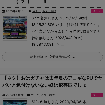
━━━(ﾟ∀ﾟ)━━━!!
2023年4月19日
ガチャ
,
ネタ・雑談
0コメ
627: 名無しさん 2023/04/19(水)
18:06:30.606 たまには呼付で来てくれよ
って言いながら回したら呼付3枚目できた
わ
名無しさん 2023/04/19(水)
18:08:13.081 >> ...
記事を読む
【※最終再臨絵※】 ...
【ネタ】おはガチャは去年夏のアコギなPUでヤ
バいと気付けないない奴は依存症でしょ
2023年4月6日
ガチャ
,
ネタ・雑談
0コメ
510: 名無しさん 2023/04/06(木)