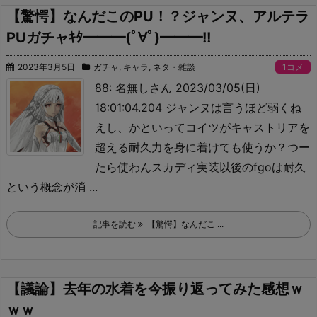
【驚愕】なんだこのPU！？ジャンヌ、アルテラ
PUガチャｷﾀ━━━(ﾟ∀ﾟ)━━━!!
2023年3月5日
ガチャ
,
キャラ
,
ネタ・雑談
1コメ
88: 名無しさん 2023/03/05(日)
18:01:04.204 ジャンヌは言うほど弱くね
えし、かといってコイツがキャストリアを
超える耐久力を身に着けても使うか？つー
たら使わん
スカディ実装以後のfgoは耐久
という概念が消 ...
記事を読む
【驚愕】なんだこ ...
【議論】去年の水着を今振り返ってみた感想ｗ
ｗｗ