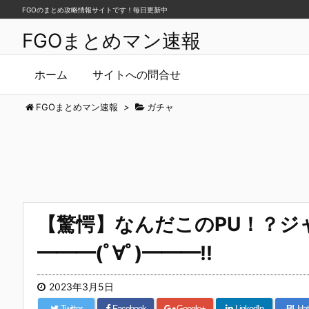
FGOのまとめ攻略情報サイトです！毎日更新中
FGOまとめマン速報
ホーム
サイトへの問合せ
FGOまとめマン速報
>
ガチャ
【驚愕】なんだこのPU！？ジ
━━━(ﾟ∀ﾟ)━━━!!
2023年3月5日
Twitter
Facebook
Google+
LinkedIn
B!
Hat