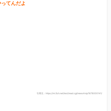
やってんだよ
引用元：https://mi.5ch.net/test/read.cgi/news4vip/1678000141/