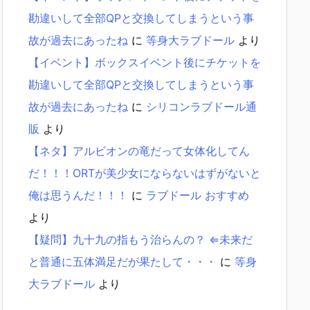
勘違いして全部QPと交換してしまうという事
故が過去にあったね
に
等身大ラブドール
より
【イベント】ボックスイベント後にチケットを
勘違いして全部QPと交換してしまうという事
故が過去にあったね
に
シリコンラブドール通
販
より
【ネタ】アルビオンの竜だって女体化してん
だ！！！ORTが美少女にならないはずがないと
俺は思うんだ！！！
に
ラブドール おすすめ
より
【疑問】九十九の指もう治らんの？ ⇐未来だ
と普通に五体満足だが果たして・・・
に
等身
大ラブドール
より