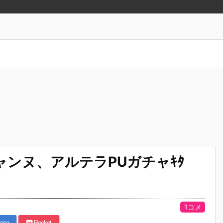
ャンヌ、アルテラPUガチャｷﾀ
1コメ
ena
Pocket