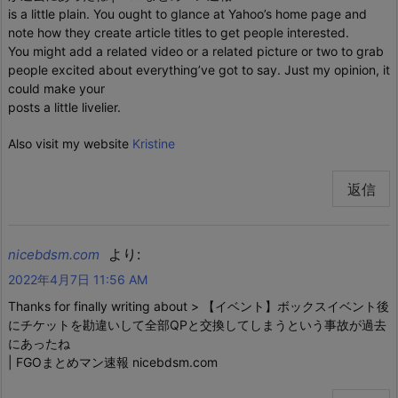
is a little plain. You ought to glance at Yahoo’s home page and
note how they create article titles to get people interested.
You might add a related video or a related picture or two to grab
people excited about everything’ve got to say. Just my opinion, it
could make your
posts a little livelier.
Also visit my website
Kristine
返信
より:
nicebdsm.com
2022年4月7日 11:56 AM
Thanks for finally writing about > 【イベント】ボックスイベント後
にチケットを勘違いして全部QPと交換してしまうという事故が過去
にあったね
| FGOまとめマン速報 nicebdsm.com