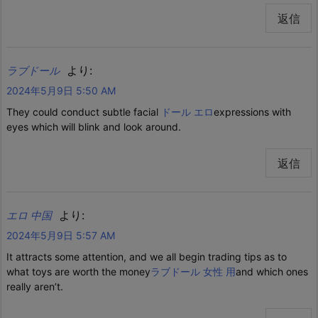
返信
より:
ラブドール
2024年5月9日 5:50 AM
They could conduct subtle facial
ドール エロ
expressions with
eyes which will blink and look around.
返信
より:
エロ 中国
2024年5月9日 5:57 AM
It attracts some attention, and we all begin trading tips as to
what toys are worth the money
ラブドール 女性 用
and which ones
really aren’t.