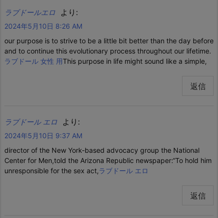
より:
ラブドールエロ
2024年5月10日 8:26 AM
our purpose is to strive to be a little bit better than the day before
and to continue this evolutionary process throughout our lifetime.
ラブドール 女性 用
This purpose in life might sound like a simple,
返信
より:
ラブドール エロ
2024年5月10日 9:37 AM
director of the New York-based advocacy group the National
Center for Men,told the Arizona Republic newspaper:“To hold him
unresponsible for the sex act,
ラブドール エロ
返信