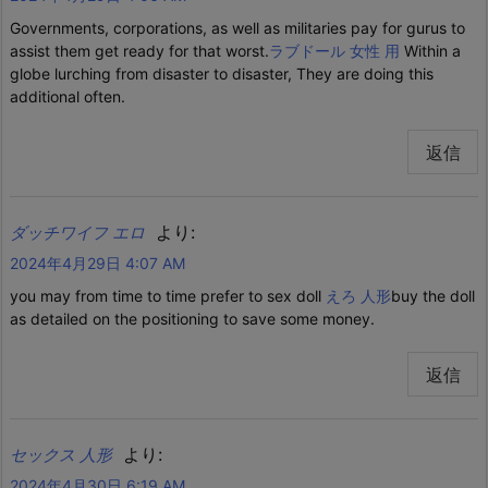
Governments, corporations, as well as militaries pay for gurus to
assist them get ready for that worst.
ラブドール 女性 用
Within a
globe lurching from disaster to disaster, They are doing this
additional often.
返信
より:
ダッチワイフ エロ
2024年4月29日 4:07 AM
you may from time to time prefer to sex doll
えろ 人形
buy the doll
as detailed on the positioning to save some money.
返信
より:
セックス 人形
2024年4月30日 6:19 AM