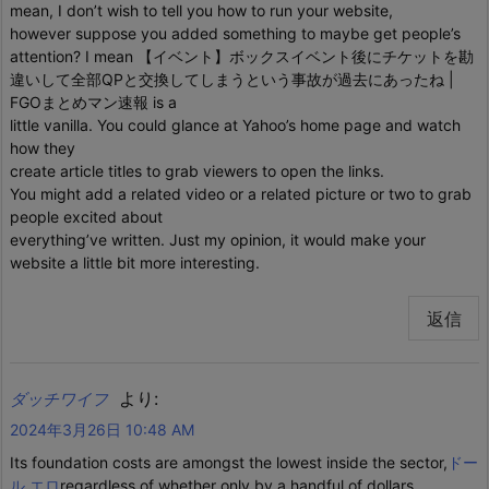
mean, I don’t wish to tell you how to run your website,
however suppose you added something to maybe get people’s
attention? I mean 【イベント】ボックスイベント後にチケットを勘
違いして全部QPと交換してしまうという事故が過去にあったね |
FGOまとめマン速報 is a
little vanilla. You could glance at Yahoo’s home page and watch
how they
create article titles to grab viewers to open the links.
You might add a related video or a related picture or two to grab
people excited about
everything’ve written. Just my opinion, it would make your
website a little bit more interesting.
返信
より:
ダッチワイフ
2024年3月26日 10:48 AM
Its foundation costs are amongst the lowest inside the sector,
ドー
ル エロ
regardless of whether only by a handful of dollars