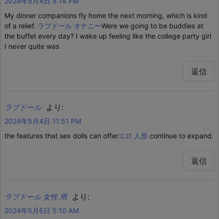
2024年5月4日 9:14 PM
My dinner companions fly home the next morning, which is kind
of a relief.
ラブドール オナニー
Were we going to be buddies at
the buffet every day? I wake up feeling like the college party girl
I never quite was
返信
より:
ラブドール
2024年5月4日 11:51 PM
the features that sex dolls can offer
エロ 人形
continue to expand.
返信
より:
ラブドール 女性 用
2024年5月6日 5:10 AM