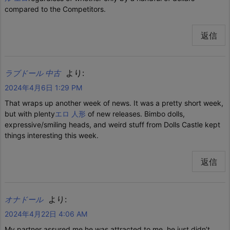
compared to the Competitors.
返信
より:
ラブドール 中古
2024年4月6日 1:29 PM
That wraps up another week of news. It was a pretty short week,
but with plenty
エロ 人形
of new releases. Bimbo dolls,
expressive/smiling heads, and weird stuff from Dolls Castle kept
things interesting this week.
返信
より:
オナドール
2024年4月22日 4:06 AM
My partner assured me he was attracted to me, he just didn’t