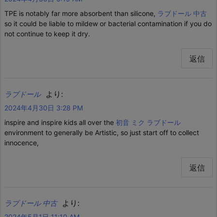
TPE is notably far more absorbent than silicone,
ラブドール 中古
so it could be liable to mildew or bacterial contamination if you do
not continue to keep it dry.
返信
より:
ラブドール
2024年4月30日 3:28 PM
inspire and inspire kids all over the
初音 ミク ラブドール
environment to generally be Artistic, so just start off to collect
innocence,
返信
より:
ラブドール 中古
2024年5月1日 11:10 AM