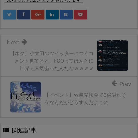
B!
Next
【ネタ】小太刀のツイッターにつくコ
メント見てると、FGOってほんとに
世界で人気あったんだなｗｗｗｗ
Prev
【イベント】救急箱換金で3億溢れそ
うなんだがどうすんだよこれ
関連記事