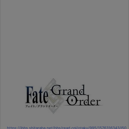
https://jbbs.shitaraba.net/bbs/read.cgi/otaku/995/1576316343/l50