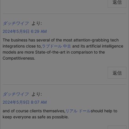
返信
より:
ダッチワイフ
2024年5月9日 6:29 AM
The business has several of the most attention-grabbing tech
integrations close to,
ラブドール 中古
and its artificial intelligence
models are more State-of-the-art in comparison to the
Competitiveness.
返信
より:
ダッチワイフ
2024年5月9日 8:07 AM
and of course clients themselves,
リアル ドール
should help to
keep everyone as safe as possible.