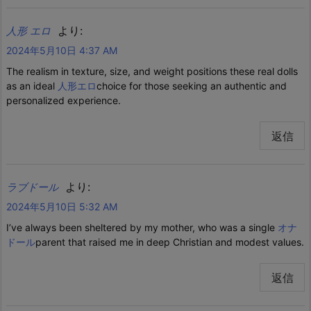
より:
人形 エロ
2024年5月10日 4:37 AM
The realism in texture, size, and weight positions these real dolls
as an ideal
人形エロ
choice for those seeking an authentic and
personalized experience.
返信
より:
ラブドール
2024年5月10日 5:32 AM
I’ve always been sheltered by my mother, who was a single
オナ
ドール
parent that raised me in deep Christian and modest values.
返信