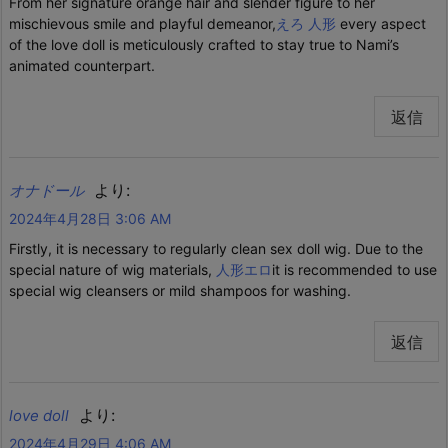
From her signature orange hair and slender figure to her
mischievous smile and playful demeanor,
えろ 人形
every aspect
of the love doll is meticulously crafted to stay true to Nami’s
animated counterpart.
返信
より:
オナドール
2024年4月28日 3:06 AM
Firstly, it is necessary to regularly clean sex doll wig. Due to the
special nature of wig materials,
人形エロ
it is recommended to use
special wig cleansers or mild shampoos for washing.
返信
より:
love doll
2024年4月29日 4:06 AM