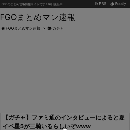
RSS
Feedly
FGOのまとめ攻略情報サイトです！毎日更新中
FGOまとめマン速報
FGOまとめマン速報
>
ガチャ
【ガチャ】ファミ通のインタビューによると夏
イベ星5が三騎いるらしいぞwww