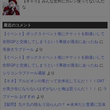
【キャラ】みんな意外にカレン使ってないんだ
な
最近のコメント
【イベント】ボックスイベント後にチケットを勘違いして
全部QPと交換してしまうという事故が過去にあったね
に
等身大ラブドール
より
【イベント】ボックスイベント後にチケットを勘違いして
全部QPと交換してしまうという事故が過去にあったね
に
シリコンラブドール通販
より
【ネタ】アルビオンの竜だって女体化してんだ！！！ORT
が美少女にならないはずがないと俺は思うんだ！！！
に
ラ
ブドール おすすめ
より
【疑問】九十九の指もう治らんの？ ⇐未来だと普通に五体