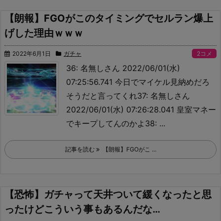
【朗報】FGOがこのタイミングでセルラン爆上
げした理由ｗｗｗ
2022年6月1日
ガチャ
2コメ
36: 名無しさん 2022/06/01(水)
07:25:56.741 今日でマイケル見納めだろ
そうだと言ってくれ37: 名無しさん
2022/06/01(水) 07:26:28.041 皇室マネー
でキープしてんのかよ38: ...
記事を読む
【朗報】FGOがこ ...
【恐怖】ガチャって天井ついて緩くなったと思
ったけどこういう事もあるんだな…