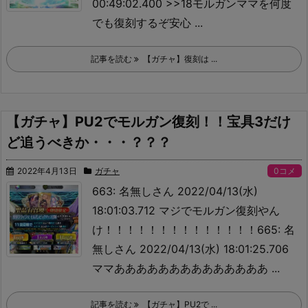
00:49:02.400 >>18
モルガンママを何度
でも復刻するぞ安心 ...
記事を読む
【ガチャ】復刻は ...
【ガチャ】PU2でモルガン復刻！！宝具3だけ
ど追うべきか・・・？？？
2022年4月13日
ガチャ
0コメ
663: 名無しさん 2022/04/13(水)
18:01:03.712 マジでモルガン復刻やん
け！！！！！！！！！！！！！！665: 名
無しさん 2022/04/13(水) 18:01:25.706
ママああああああああああああああ ...
記事を読む
【ガチャ】PU2で ...