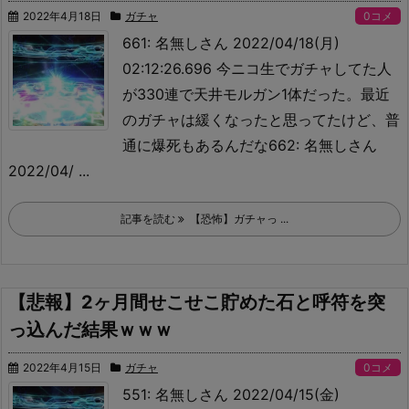
2022年4月18日
ガチャ
0コメ
661: 名無しさん 2022/04/18(月)
02:12:26.696 今ニコ生でガチャしてた人
が330連で天井モルガン1体だった。最近
のガチャは緩くなったと思ってたけど、普
通に爆死もあるんだな662: 名無しさん
2022/04/ ...
記事を読む
【恐怖】ガチャっ ...
【悲報】2ヶ月間せこせこ貯めた石と呼符を突
っ込んだ結果ｗｗｗ
2022年4月15日
ガチャ
0コメ
551: 名無しさん 2022/04/15(金)