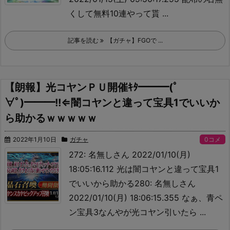
くして無料10連やって貰 ...
記事を読む
【ガチャ】FGOで ...
【朗報】光コヤンＰＵ開催ｷﾀ━━━(ﾟ
∀ﾟ)━━━!!⇐闇コヤンと違って宝具1でいいか
ら助かるｗｗｗｗｗ
2022年1月10日
ガチャ
0コメ
272: 名無しさん 2022/01/10(月)
18:05:16.112 光は闇コヤンと違って宝具1
でいいから助かる280: 名無しさん
2022/01/10(月) 18:06:15.355 なぁ、青ペ
ン宝具3なんやが光コヤン引いたら ...