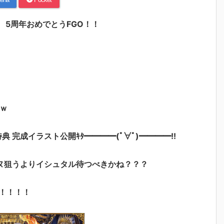
 5周年おめでとうFGO！！
ｗ
特典 完成イラスト公開ｷﾀ━━━━(ﾟ∀ﾟ)━━━━!!
ヌ狙うよりイシュタル待つべきかね？？？
！！！！