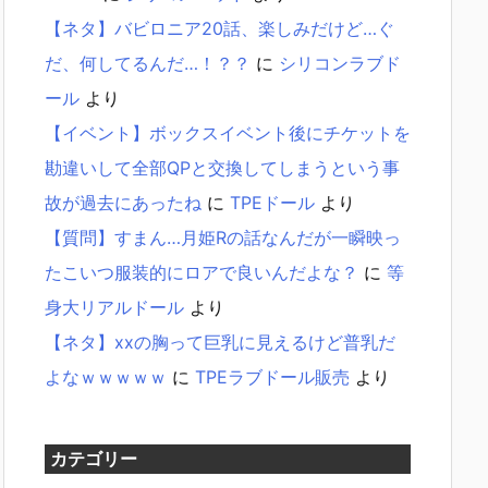
【ネタ】バビロニア20話、楽しみだけど…ぐ
だ、何してるんだ…！？？
に
シリコンラブド
ール
より
【イベント】ボックスイベント後にチケットを
勘違いして全部QPと交換してしまうという事
故が過去にあったね
に
TPEドール
より
【質問】すまん…月姫Rの話なんだが一瞬映っ
たこいつ服装的にロアで良いんだよな？
に
等
身大リアルドール
より
【ネタ】xxの胸って巨乳に見えるけど普乳だ
よなｗｗｗｗｗ
に
TPEラブドール販売
より
カテゴリー