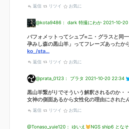
返信
リツイ
お気に
@kota9486： dark 特撮にわか
2021-10-20
バフォメットってシュブ=ニ・グラスと同一
孕みし森の黒山羊」ってフレーズあったか
ko_/sta…
返信
リツイ
お気に
@prata_0123： プラタ
2021-10-20 22:34
黒山羊繋がりでそういう解釈されるのか・
女神の側面あるから女性化の理由にされた
返信
リツイ
お気に
@Tonaso_yuie120： ゆいえ
NGS ship6 とな