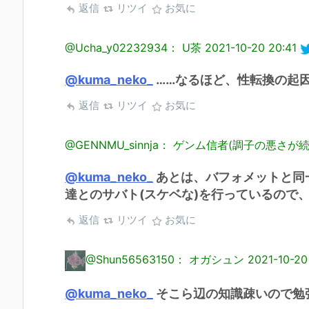
返信
リツイ
お気に
@Ucha_y02232934： U茶
2021-10-20 20:41
@kuma_neko_
……なるほど、性転換の起
返信
リツイ
お気に
@GENNMU_sinnja： ゲンム信者(調子の悪さ
@kuma_neko_
あとは、バフォメットと同
達とのサバト(スケベな)を行っているので
返信
リツイ
お気に
@Shun56563150： オガシュン
2021-10-20
@kuma_neko_
そこら辺の知識疎いので勉