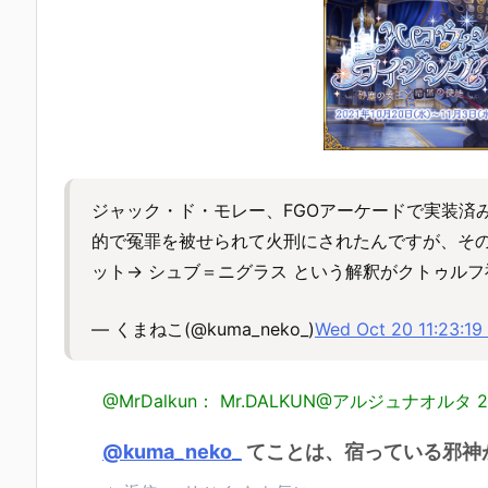
ジャック・ド・モレー、FGOアーケードで実装済
的で冤罪を被せられて火刑にされたんですが、そ
ット→ シュブ＝ニグラス という解釈がクトゥル
— くまねこ(@kuma_neko_)
Wed Oct 20 11:23:1
@MrDalkun： Mr.DALKUN@アルジュナオルタ
2
@kuma_neko_
てことは、宿っている邪神