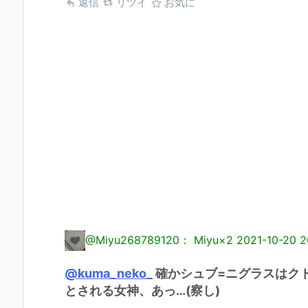
返信
リツイ
お気に
@Miyu268789120： Miyu×2
2021-10-20 2
@kuma_neko_
確かシュブ=ニグラスはク
とされる女神、あっ…(察し)