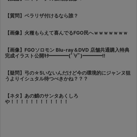
【質問】ベラリザ付けるなら誰？
【画像】火種もらえて喜んでるFGO民へｗｗｗｗｗｗｗ
【画像】FGOソロモン Blu-ray＆DVD 店舗共通購入特典
完成イラスト公開ｷﾀ━━━━(ﾟ∀ﾟ)━━━━!!
【疑問】弓の☆5いないんだけど今の環境的にジャンヌ狙
うよりイシュタル待つべきかね？？？
【ネタ】あの鯖のサンタあくしろ
や！！！！！！！！！！！！