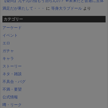
【疑問】九十九の指もう治らんの？ ⇐未来だと普通に五体
満足だが果たして・・・
に
等身大ラブドール
より
カテゴリー
アーケード
イベント
エロ
ガチャ
キャラ
ストーリー
ネタ・雑談
不具合・バグ
不満・要望
公式情報
噂・リーク