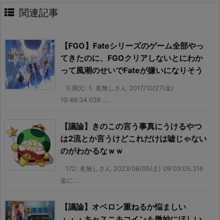
関連記事
【FGO】Fateシリーズのゲーム全部やっ
てきたのに、FGOクリアしないとにわか
って風潮のせいでFateが嫌いになりそう
引用元: 1: 名無しさん 2017/10/27(金)
10:49:34.039 ...
【議論】きのこの言う事真にうけるやつ
は2流とか言うけどこれだけは嘘じゃない
のがわかるなｗｗ
172: 名無しさん 2023/08/05(土) 09:03:05.316
金に ...
【議論】オベロン重ねるか悩ましい
・・・キャスニキコインも微妙にほしい