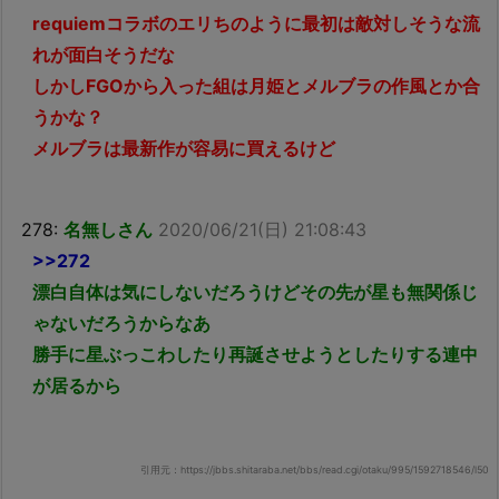
requiemコラボのエリちのように最初は敵対しそうな流
れが面白そうだな
しかしFGOから入った組は月姫とメルブラの作風とか合
うかな？
メルブラは最新作が容易に買えるけど
278:
名無しさん
2020/06/21(日) 21:08:43
>>272
漂白自体は気にしないだろうけどその先が星も無関係じ
ゃないだろうからなあ
勝手に星ぶっこわしたり再誕させようとしたりする連中
が居るから
引用元：https://jbbs.shitaraba.net/bbs/read.cgi/otaku/995/1592718546/l50