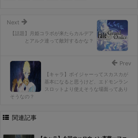
Next
【話題】月姫コラボが来たらカルデア
とアルク達って敵対するかな？
Prev
【キャラ】ボイジャーってスカスカが
基本になると思うけど、エドモンラン
スロットより使えそうな場面ってあり
そうなの？
関連記事