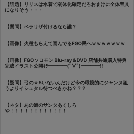
【話題】リリスは水着で弱体化確定だろおまけに全体宝具
になりそう・・・
【質問】ベラリザ付けるなら誰？
【画像】火種もらえて喜んでるFGO民へｗｗｗｗｗｗｗ
【画像】FGOソロモン Blu-ray＆DVD 店舗共通購入特典
完成イラスト公開ｷﾀ━━━━(ﾟ∀ﾟ)━━━━!!
【疑問】弓の☆5いないんだけど今の環境的にジャンヌ狙
うよりイシュタル待つべきかね？？？
【ネタ】あの鯖のサンタあくしろ
や！！！！！！！！！！！！