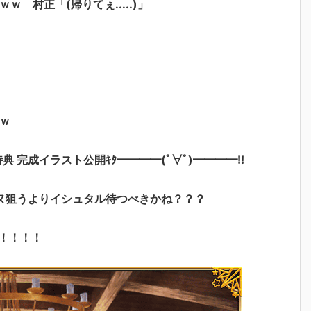
 村正「(帰りてぇ.....)」
ｗ
特典 完成イラスト公開ｷﾀ━━━━(ﾟ∀ﾟ)━━━━!!
ヌ狙うよりイシュタル待つべきかね？？？
！！！！