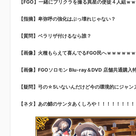
【FGO】一緒にプリクラを撮る異星の使徒４人組ｗｗｗｗ
【指摘】卑弥呼の強化はぶっ壊れじゃない？
【質問】ベラリザ付けるなら誰？
【画像】火種もらえて喜んでるFGO民へｗｗｗｗｗｗ
【画像】FGOソロモン Blu-ray＆DVD 店舗共通購入
【疑問】弓の☆5いないんだけど今の環境的にジャン
【ネタ】あの鯖のサンタあくしろや！！！！！！！！