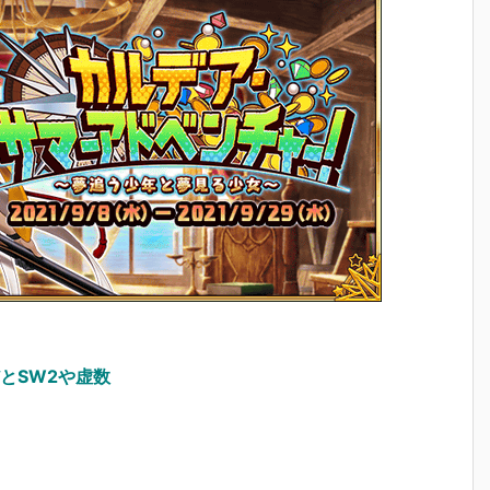
とSW2や虚数