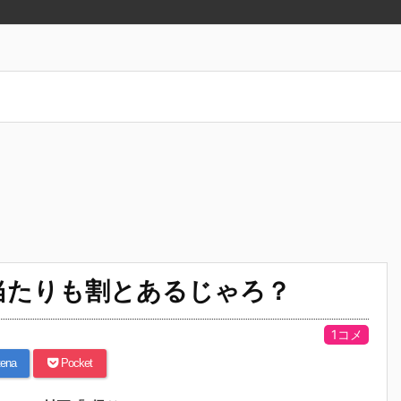
当たりも割とあるじゃろ？
1コメ
ena
Pocket