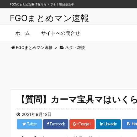
FGOのまとめ攻略情報サイトです！毎日更新中
FGOまとめマン速報
ホーム
サイトへの問合せ
FGOまとめマン速報
>
ネタ・雑談
【質問】カーマ宝具マはいく
2021年9月12日
Twitter
Facebook
Google+
LinkedIn
B!
Hat