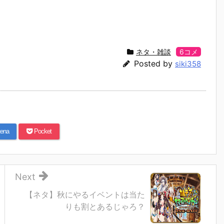
ネタ・雑談
6コメ
Posted by
siki358
ena
Pocket
Next
【ネタ】秋にやるイベントは当た
りも割とあるじゃろ？