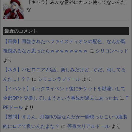
【キャラ】みんな意外にカレン使ってないんだ
な
最近のコメント
【画像】再臨されたヘファイスティオンの配色、なんか既
視感あるなと思ったらｗｗｗｗｗｗｗｗ
に
シリコンヘッド
より
【ネタ】バビロニア20話、楽しみだけど…ぐだ、何してる
んだ…！？？
に
シリコンラブドール
より
【イベント】ボックスイベント後にチケットを勘違いして
全部QPと交換してしまうという事故が過去にあったね
に
T
PEドール
より
【質問】すまん…月姫Rの話なんだが一瞬映ったこいつ服装
的にロアで良いんだよな？
に
等身大リアルドール
より