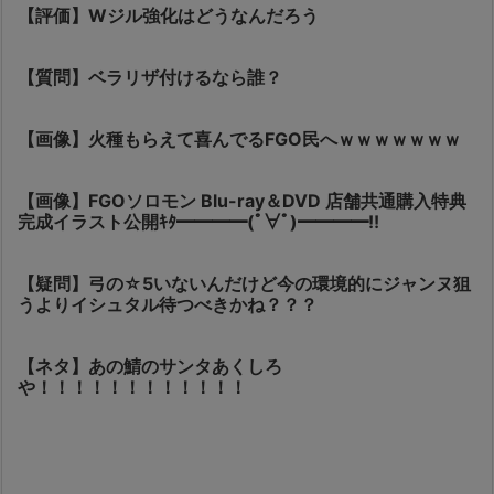
【評価】Wジル強化はどうなんだろう
【質問】ベラリザ付けるなら誰？
【画像】火種もらえて喜んでるFGO民へｗｗｗｗｗｗｗ
【画像】FGOソロモン Blu-ray＆DVD 店舗共通購入特典
完成イラスト公開ｷﾀ━━━━(ﾟ∀ﾟ)━━━━!!
【疑問】弓の☆5いないんだけど今の環境的にジャンヌ狙
うよりイシュタル待つべきかね？？？
【ネタ】あの鯖のサンタあくしろ
や！！！！！！！！！！！！