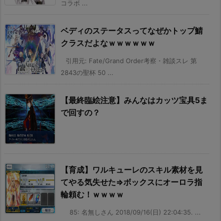
コラボ ...
ベディのステータスってなぜかトップ鯖
クラスだよなｗｗｗｗｗｗ
引用元: Fate/Grand Order考察・雑談スレ 第
2843の聖杯 50 ...
【最終臨絵注意】みんなはカッツ宝具5ま
で回すの？
【育成】ワルキューレのスキル素材を見
てやる気失せた⇒ボックスにオーロラ指
輪頼む！ｗｗｗｗ
85: 名無しさん 2018/09/16(日) 22:04:35. ...