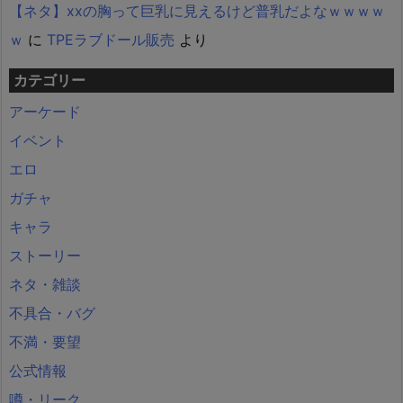
【ネタ】xxの胸って巨乳に見えるけど普乳だよなｗｗｗｗ
ｗ
に
TPEラブドール販売
より
カテゴリー
アーケード
イベント
エロ
ガチャ
キャラ
ストーリー
ネタ・雑談
不具合・バグ
不満・要望
公式情報
噂・リーク