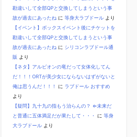
勘違いして全部QPと交換してしまうという事
故が過去にあったね
に
等身大ラブドール
より
【イベント】ボックスイベント後にチケットを
勘違いして全部QPと交換してしまうという事
故が過去にあったね
に
シリコンラブドール通
販
より
【ネタ】アルビオンの竜だって女体化してん
だ！！！ORTが美少女にならないはずがないと
俺は思うんだ！！！
に
ラブドール おすすめ
より
【疑問】九十九の指もう治らんの？ ⇐未来だ
と普通に五体満足だが果たして・・・
に
等身
大ラブドール
より