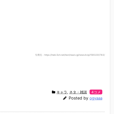
引用元：https://hebi.5ch.net/test/read.cgi/news4vip/1593230783/
キャラ
,
ネタ・雑談
4コメ
Posted by
ogyaaa