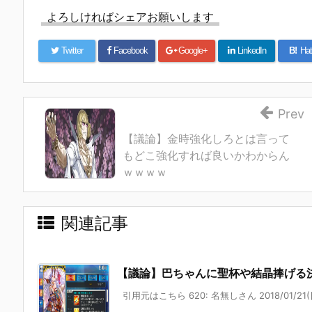
よろしければシェアお願いします
Twitter
Facebook
Google+
LinkedIn
B!
Hat
Prev
【議論】金時強化しろとは言って
もどこ強化すれば良いかわからん
ｗｗｗｗ
関連記事
【議論】巴ちゃんに聖杯や結晶捧げる
引用元はこちら 620: 名無しさん 2018/01/21(日)