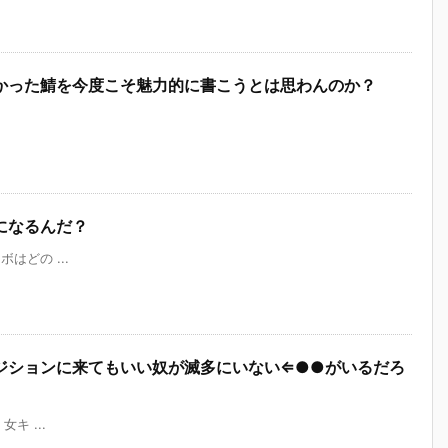
かった鯖を今度こそ魅力的に書こうとは思わんのか？
になるんだ？
ンボはどの ...
ジションに来てもいい奴が滅多にいない⇐●●がいるだろ
 女キ ...