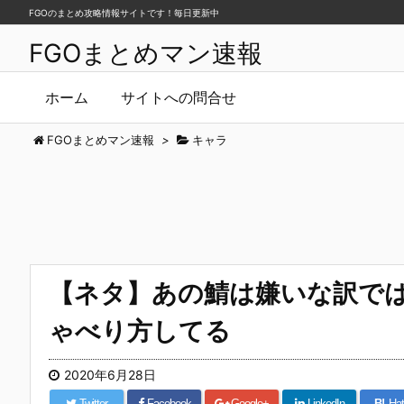
FGOのまとめ攻略情報サイトです！毎日更新中
FGOまとめマン速報
ホーム
サイトへの問合せ
FGOまとめマン速報
>
キャラ
【ネタ】あの鯖は嫌いな訳で
ゃべり方してる
2020年6月28日
Twitter
Facebook
Google+
LinkedIn
B!
Hat