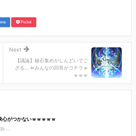
ena
Pocket
Next
【議論】秘石集めがしんどいでご
ざる… ⇐みんなの回答がコチラｗ
ｗｗｗ
決心がつかないｗｗｗｗｗ
 ...