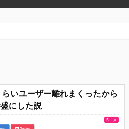
くらいユーザー離れまくったから
特盛にした説
5コメ
ena
Pocket