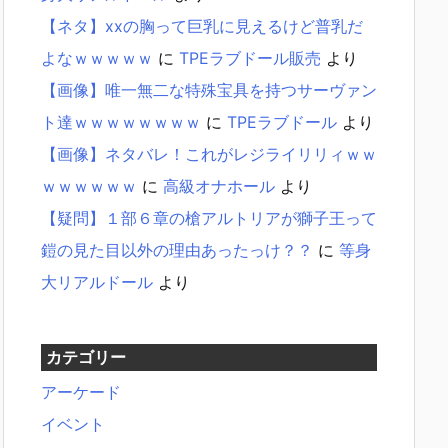
【ネタ】xxの胸って巨乳に見えるけど普乳だ
よなｗｗｗｗｗ
に
TPEラブドール販売
より
【画像】唯一無二な特殊宝具を持つサーヴァン
ト達ｗｗｗｗｗｗｗｗ
に
TPEラブドール
より
【画像】ネタバレ！これがレジライリリィｗｗ
ｗｗｗｗｗｗ
に
高級オナホール
より
【疑問】１部６章の槍アルトリアが獅子王って
鎧の見た目以外の理由あったっけ？？
に
等身
大リアルドール
より
カテゴリー
アーケード
イベント