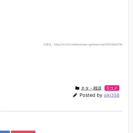
引用元：https://mi.5ch.net/test/read.cgi/news4vip/1693286279/
ネタ・雑談
5コメ
Posted by
siki358