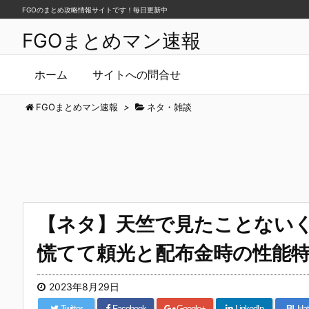
FGOのまとめ攻略情報サイトです！毎日更新中
FGOまとめマン速報
ホーム
サイトへの問合せ
FGOまとめマン速報
>
ネタ・雑談
【ネタ】天竺で見たことない
慌てて頼光と配布金時の性能
2023年8月29日
Twitter
Facebook
Google+
LinkedIn
B!
Hat