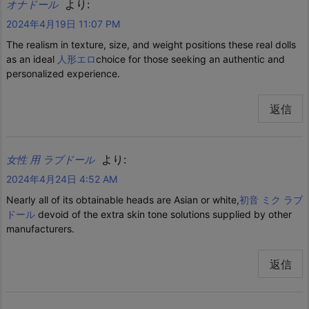
より:
オナドール
2024年4月19日 11:07 PM
The realism in texture, size, and weight positions these real dolls
as an ideal
人形エロ
choice for those seeking an authentic and
personalized experience.
返信
より:
女性 用 ラブドール
2024年4月24日 4:52 AM
Nearly all of its obtainable heads are Asian or white,
初音 ミク ラブ
ドール
devoid of the extra skin tone solutions supplied by other
manufacturers.
返信