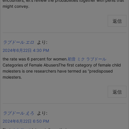
encounters, let’s review the probabilities together with perils that
might convey.
返信
より:
ラブドール エロ
2024年6月22日 4:30 PM
the rate was 6 percent for women.
初音 ミク ラブドール
Categories of Female AbusersThe first category of female child
molesters is one researchers have termed as “predisposed
molesters.
返信
より:
ラブドール えろ
2024年6月22日 6:50 PM