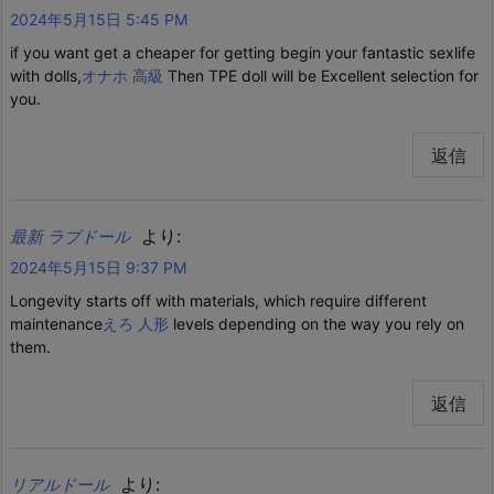
2024年5月15日 5:45 PM
if you want get a cheaper for getting begin your fantastic sexlife
with dolls,
オナホ 高級
Then TPE doll will be Excellent selection for
you.
返信
より:
最新 ラブドール
2024年5月15日 9:37 PM
Longevity starts off with materials, which require different
maintenance
えろ 人形
levels depending on the way you rely on
them.
返信
より:
リアルドール