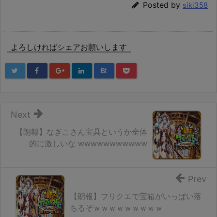
Posted by
siki358
よろしければシェアお願いします
B!
Next
【朗報】なぎこさん宝具というか全体
的に激しいな wwwwwwwwwww
Prev
【朗報】フリクエで宝箱がいっぱい落
ちるぞｗｗｗｗｗｗｗｗｗ