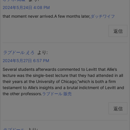
2024年5月24日 4:08 PM
that moment never arrived.A few months later,
ダッチワイフ
返信
より:
ラブドール えろ
2024年5月27日 6:57 PM
Several students afterwards commented to Levitt that Allie’s
lecture was the single-best lecture that they had attended in all
their years at the University of Chicago,”which is both a firm
testament to Allie’s insights and a brutal indictment of Levitt and
the other professors.
ラブドール 販売
返信
より:
ラブドール