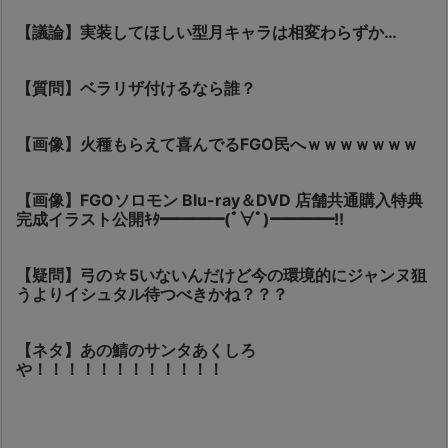
【議論】実装してほしい型月キャラは相変わらずか…
【質問】ベラリザ付けるなら誰？
【画像】火種もらえて喜んでるFGO民へｗｗｗｗｗｗｗ
【画像】FGOソロモン Blu-ray＆DVD 店舗共通購入特典
完成イラスト公開ｷﾀ━━━━(ﾟ∀ﾟ)━━━━!!
【疑問】弓の☆5いないんだけど今の環境的にジャンヌ狙
うよりイシュタル待つべきかね？？？
【ネタ】あの鯖のサンタあくしろ
や！！！！！！！！！！！！