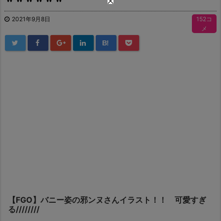
2021年9月8日
152コ
メ
B!
【FGO】バニー姿の邪ンヌさんイラスト！！ 可愛すぎ
る////////