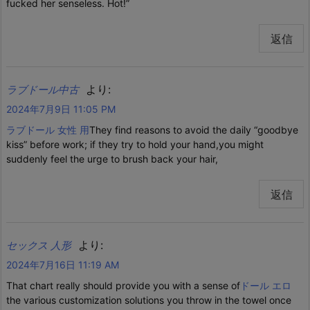
fucked her senseless. Hot!”
返信
より:
ラブドール中古
2024年7月9日 11:05 PM
ラブドール 女性 用
They find reasons to avoid the daily “goodbye
kiss” before work; if they try to hold your hand,you might
suddenly feel the urge to brush back your hair,
返信
より:
セックス 人形
2024年7月16日 11:19 AM
That chart really should provide you with a sense of
ドール エロ
the various customization solutions you throw in the towel once