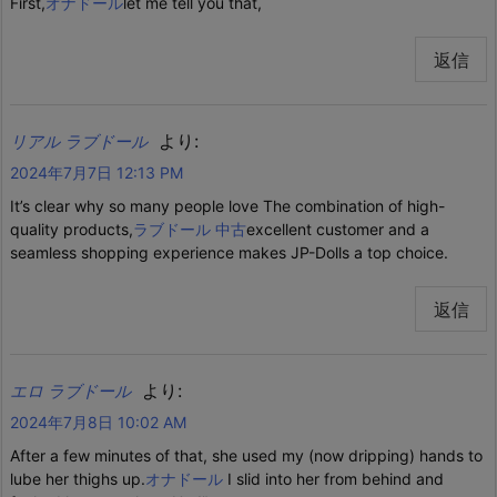
First,
オナドール
let me tell you that,
返信
より:
リアル ラブドール
2024年7月7日 12:13 PM
It’s clear why so many people love The combination of high-
quality products,
ラブドール 中古
excellent customer and a
seamless shopping experience makes JP-Dolls a top choice.
返信
より:
エロ ラブドール
2024年7月8日 10:02 AM
After a few minutes of that, she used my (now dripping) hands to
lube her thighs up.
オナドール
I slid into her from behind and