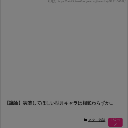
引用元：https://hebi.5ch.net/test/read.cgi/news4vip/1631106559/
【議論】実装してほしい型月キャラは相変わらずか…
ネタ・雑談
152コ
メ