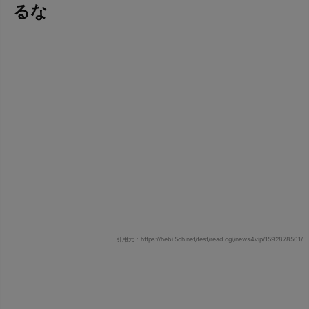
るな
引用元：https://hebi.5ch.net/test/read.cgi/news4vip/1592878501/