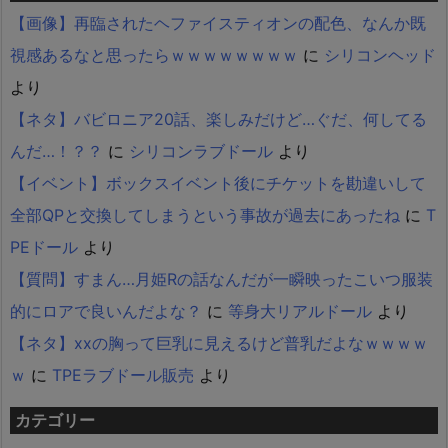
【画像】再臨されたヘファイスティオンの配色、なんか既
視感あるなと思ったらｗｗｗｗｗｗｗｗ
に
シリコンヘッド
より
【ネタ】バビロニア20話、楽しみだけど…ぐだ、何してる
んだ…！？？
に
シリコンラブドール
より
【イベント】ボックスイベント後にチケットを勘違いして
全部QPと交換してしまうという事故が過去にあったね
に
T
PEドール
より
【質問】すまん…月姫Rの話なんだが一瞬映ったこいつ服装
的にロアで良いんだよな？
に
等身大リアルドール
より
【ネタ】xxの胸って巨乳に見えるけど普乳だよなｗｗｗｗ
ｗ
に
TPEラブドール販売
より
カテゴリー