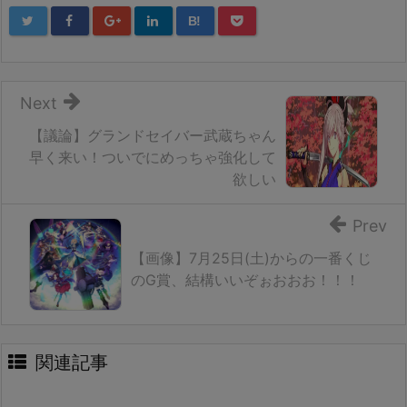
B!
Next
【議論】グランドセイバー武蔵ちゃん
早く来い！ついでにめっちゃ強化して
欲しい
Prev
【画像】7月25日(土)からの一番くじ
のG賞、結構いいぞぉおおお！！！
関連記事