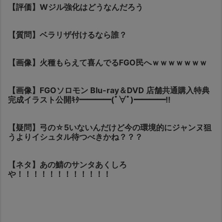
【評価】Wジル強化はどうなんだろう
【質問】ベラリザ付けるなら誰？
【画像】火種もらえて喜んでるFGO民へｗｗｗｗｗｗｗ
【画像】FGOソロモン Blu-ray＆DVD 店舗共通購入特典
完成イラスト公開ｷﾀ━━━━(ﾟ∀ﾟ)━━━━!!
【疑問】弓の☆5いないんだけど今の環境的にジャンヌ狙
うよりイシュタル待つべきかね？？？
【ネタ】あの鯖のサンタあくしろ
や！！！！！！！！！！！！