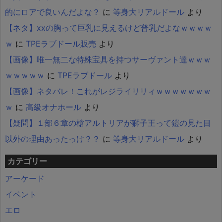
的にロアで良いんだよな？
に
等身大リアルドール
より
【ネタ】xxの胸って巨乳に見えるけど普乳だよなｗｗｗｗ
ｗ
に
TPEラブドール販売
より
【画像】唯一無二な特殊宝具を持つサーヴァント達ｗｗｗ
ｗｗｗｗｗ
に
TPEラブドール
より
【画像】ネタバレ！これがレジライリリィｗｗｗｗｗｗｗ
ｗ
に
高級オナホール
より
【疑問】１部６章の槍アルトリアが獅子王って鎧の見た目
以外の理由あったっけ？？
に
等身大リアルドール
より
カテゴリー
アーケード
イベント
エロ