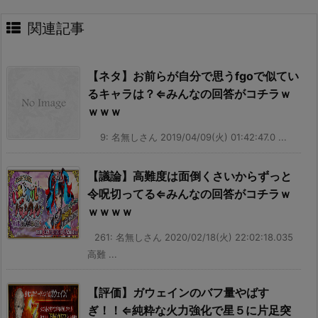
関連記事
【ネタ】お前らが自分で思うfgoで似てい
るキャラは？⇐みんなの回答がコチラｗ
ｗｗｗ
9: 名無しさん 2019/04/09(火) 01:42:47.0 ...
【議論】高難度は面倒くさいからずっと
令呪切ってる⇐みんなの回答がコチラｗ
ｗｗｗｗ
261: 名無しさん 2020/02/18(火) 22:02:18.035
高難 ...
【評価】ガウェインのバフ量やばす
ぎ！！⇐純粋な火力強化で星５に片足突