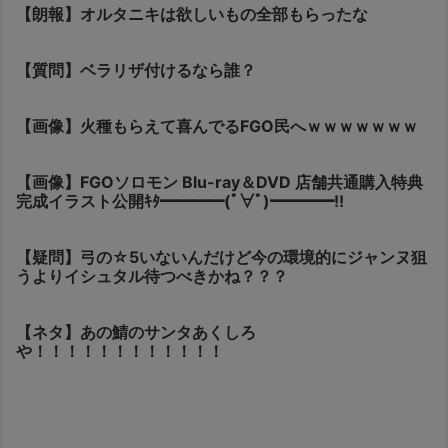
【朗報】オルタニキは欲しいもの全部もらったな
【質問】ベラリザ付けるなら誰？
【画像】火種もらえて喜んでるFGO民へｗｗｗｗｗｗｗ
【画像】FGOソロモン Blu-ray＆DVD 店舗共通購入特典
完成イラスト公開ｷﾀ━━━━(ﾟ∀ﾟ)━━━━!!
【疑問】弓の☆5いないんだけど今の環境的にジャンヌ狙
うよりイシュタル待つべきかね？？？
【ネタ】あの鯖のサンタあくしろ
や！！！！！！！！！！！！