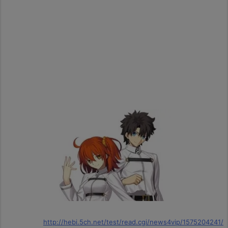
http://hebi.5ch.net/test/read.cgi/news4vip/1575204241/