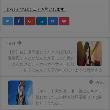
よろしければシェアお願いします
B!
Next
【鯖】昔孔明周回してたときは孔明が
過労死するとかなんとか言ってた気が
するんだけど、スカスカバサスロに対
してはあんまり言われてないような気がする
Prev
【キャラ】新水着、唯一役に立ちそう
言われてたこの鯖も結局活躍ゼロで終
わりそうだな…