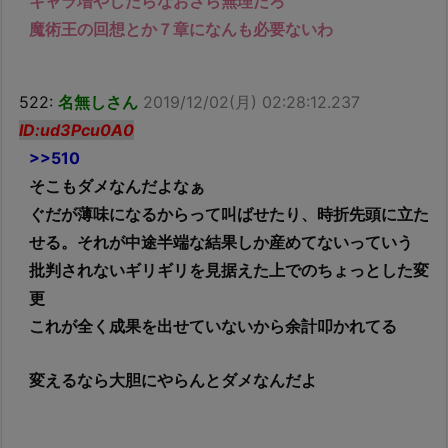
キャラ増やしたらなおさら無理だろ
魔術王の回想とか７章になんも必要ないわ
522:
名無しさん
2019/12/02(月) 02:28:12.237
ID:ud3Pcu0A0
>>510
そこもダメなんだよなぁ
ぐだが薄味になるからって叫ばせたり、時折先頭に立た
せる。それが中途半端な結果しか産めてないっていう
批判されないギリギリを見据えた上でのちょっとした変
更
これが全く成果を出せていないから余計叩かれてる
変えるなら大胆にやらんとダメなんだよ