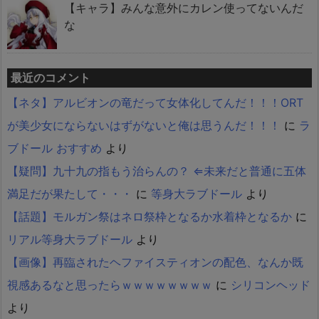
【キャラ】みんな意外にカレン使ってないんだ
な
最近のコメント
【ネタ】アルビオンの竜だって女体化してんだ！！！ORT
が美少女にならないはずがないと俺は思うんだ！！！
に
ラ
ブドール おすすめ
より
【疑問】九十九の指もう治らんの？ ⇐未来だと普通に五体
満足だが果たして・・・
に
等身大ラブドール
より
【話題】モルガン祭はネロ祭枠となるか水着枠となるか
に
リアル等身大ラブドール
より
【画像】再臨されたヘファイスティオンの配色、なんか既
視感あるなと思ったらｗｗｗｗｗｗｗｗ
に
シリコンヘッド
より