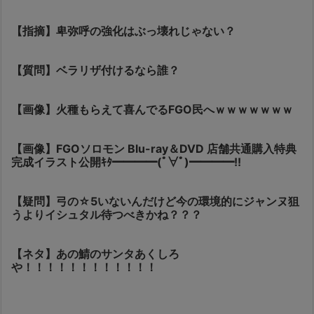
【指摘】卑弥呼の強化はぶっ壊れじゃない？
【質問】ベラリザ付けるなら誰？
【画像】火種もらえて喜んでるFGO民へｗｗｗｗｗｗｗ
【画像】FGOソロモン Blu-ray＆DVD 店舗共通購入特典
完成イラスト公開ｷﾀ━━━━(ﾟ∀ﾟ)━━━━!!
【疑問】弓の☆5いないんだけど今の環境的にジャンヌ狙
うよりイシュタル待つべきかね？？？
【ネタ】あの鯖のサンタあくしろ
や！！！！！！！！！！！！