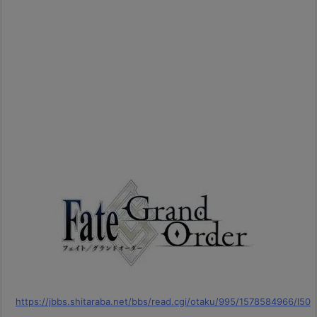
https://jbbs.shitaraba.net/bbs/read.cgi/otaku/995/1578584966/l50