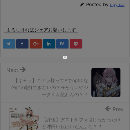
Posted by
ogyaaa
よろしければシェアお願いします
B!
Next
【キャラ】キアラ様ってAでnp50な
のに3連打できないの？→そういやジ
ークくん使わんの？？
Prev
【評価】アストルフォ引けなかったけ
ど沖田いればいらんよな？？