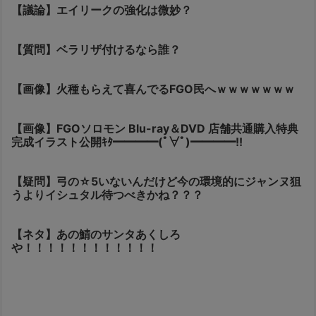
【議論】エイリークの強化は微妙？
【質問】ベラリザ付けるなら誰？
【画像】火種もらえて喜んでるFGO民へｗｗｗｗｗｗｗ
【画像】FGOソロモン Blu-ray＆DVD 店舗共通購入特典
完成イラスト公開ｷﾀ━━━━(ﾟ∀ﾟ)━━━━!!
【疑問】弓の☆5いないんだけど今の環境的にジャンヌ狙
うよりイシュタル待つべきかね？？？
【ネタ】あの鯖のサンタあくしろ
や！！！！！！！！！！！！