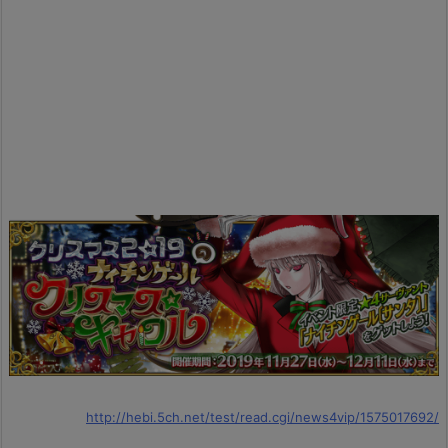
http://hebi.5ch.net/test/read.cgi/news4vip/1575017692/