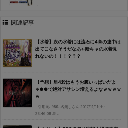
関連記事
【水着】次の水着には流石に4章の連中は
出てこなさそうだなあ←陰キャの水着見
れないの！！！？？？
【予想】星4殺はもうお腹いっぱいだよ
⇒●●で絶対アサシン増えるよなｗｗｗｗ
ｗ
引用元: 959: 名無しさん 2017/11/11(土)
23:46:08 星 ...