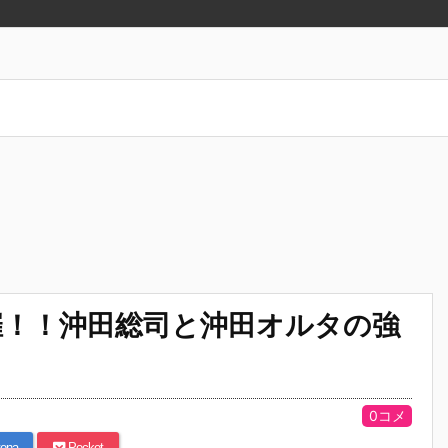
催！！沖田総司と沖田オルタの強
0コメ
ena
Pocket