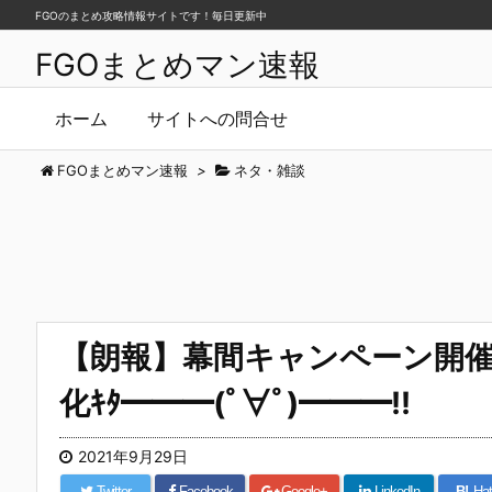
FGOのまとめ攻略情報サイトです！毎日更新中
FGOまとめマン速報
ホーム
サイトへの問合せ
FGOまとめマン速報
>
ネタ・雑談
【朗報】幕間キャンペーン開
化ｷﾀ━━━(ﾟ∀ﾟ)━━━!!
2021年9月29日
Twitter
Facebook
Google+
LinkedIn
B!
Hat