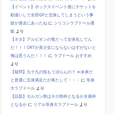
【イベント】ボックスイベント後にチケットを
勘違いして全部QPと交換してしまうという事
故が過去にあったね
に
シリコンラブドール通
販
より
【ネタ】アルビオンの竜だって女体化してん
だ！！！ORTが美少女にならないはずがないと
俺は思うんだ！！！
に
ラブドール おすすめ
より
【疑問】九十九の指もう治らんの？ ⇐未来だ
と普通に五体満足だが果たして・・・
に
等身
大ラブドール
より
【話題】モルガン祭はネロ祭枠となるか水着枠
となるか
に
リアル等身大ラブドール
より