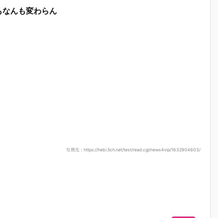
もなんも変わらん
引用元：https://hebi.5ch.net/test/read.cgi/news4vip/1632904603/