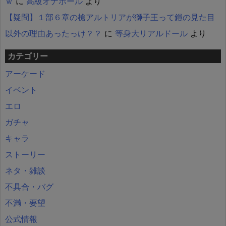
ｗ
に
高級オナホール
より
【疑問】１部６章の槍アルトリアが獅子王って鎧の見た目
以外の理由あったっけ？？
に
等身大リアルドール
より
カテゴリー
アーケード
イベント
エロ
ガチャ
キャラ
ストーリー
ネタ・雑談
不具合・バグ
不満・要望
公式情報