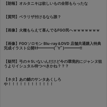
【朗報】オルタニキは欲しいもの全部もらったな
【質問】ベラリザ付けるなら誰？
【画像】火種もらえて喜んでるFGO民へｗｗｗｗｗｗｗ
【画像】FGOソロモン Blu-ray＆DVD 店舗共通購入特典
完成イラスト公開ｷﾀ━━━━(ﾟ∀ﾟ)━━━━!!
【疑問】弓の☆5いないんだけど今の環境的にジャンヌ狙
うよりイシュタル待つべきかね？？？
【ネタ】あの鯖のサンタあくしろ
や！！！！！！！！！！！！