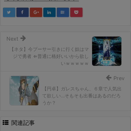
B!
Next
【ネタ】今プーサー引きに行く奴はマ
ジで勇者 ⇐普通に格好いいから欲し
いｗｗｗｗｗ
Prev
【円卓】ガレスちゃん、６章で人気出
て欲しい…そもそも出番はあるのだろ
うか？
関連記事