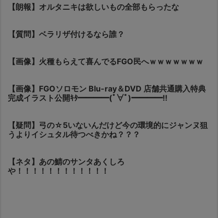
【朗報】オルタニキは欲しいもの全部もらったな
【質問】ベラリザ付けるなら誰？
【画像】火種もらえて喜んでるFGO民へｗｗｗｗｗｗｗ
【画像】FGOソロモン Blu-ray＆DVD 店舗共通購入特典
完成イラスト公開ｷﾀ━━━━(ﾟ∀ﾟ)━━━━!!
【疑問】弓の☆5いないんだけど今の環境的にジャンヌ狙
うよりイシュタル待つべきかね？？？
【ネタ】あの鯖のサンタあくしろ
や！！！！！！！！！！！！