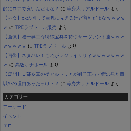
的にロアで良いんだよな？
に
等身大リアルドール
より
【ネタ】xxの胸って巨乳に見えるけど普乳だよなｗｗｗｗ
ｗ
に
TPEラブドール販売
より
【画像】唯一無二な特殊宝具を持つサーヴァント達ｗｗｗ
ｗｗｗｗｗ
に
TPEラブドール
より
【画像】ネタバレ！これがレジライリリィｗｗｗｗｗｗｗ
ｗ
に
高級オナホール
より
【疑問】１部６章の槍アルトリアが獅子王って鎧の見た目
以外の理由あったっけ？？
に
等身大リアルドール
より
カテゴリー
アーケード
イベント
エロ