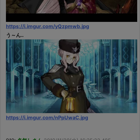
https://i.imgur.com/yQzpmwb.jpg
う～ん‥
https://i.imgur.com/nPpUwaC.jpg