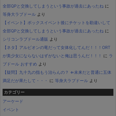
全部QPと交換してしまうという事故が過去にあったね
に
等身大ラブドール
より
【イベント】ボックスイベント後にチケットを勘違いして
全部QPと交換してしまうという事故が過去にあったね
に
シリコンラブドール通販
より
【ネタ】アルビオンの竜だって女体化してんだ！！！ORT
が美少女にならないはずがないと俺は思うんだ！！！
に
ラ
ブドール おすすめ
より
【疑問】九十九の指もう治らんの？ ⇐未来だと普通に五体
満足だが果たして・・・
に
等身大ラブドール
より
カテゴリー
アーケード
イベント