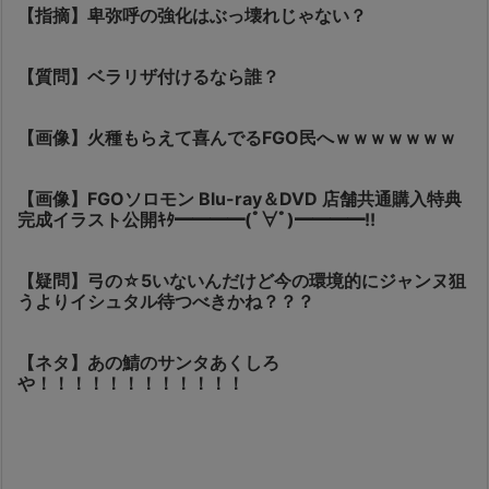
【指摘】卑弥呼の強化はぶっ壊れじゃない？
【質問】ベラリザ付けるなら誰？
【画像】火種もらえて喜んでるFGO民へｗｗｗｗｗｗｗ
【画像】FGOソロモン Blu-ray＆DVD 店舗共通購入特典
完成イラスト公開ｷﾀ━━━━(ﾟ∀ﾟ)━━━━!!
【疑問】弓の☆5いないんだけど今の環境的にジャンヌ狙
うよりイシュタル待つべきかね？？？
【ネタ】あの鯖のサンタあくしろ
や！！！！！！！！！！！！