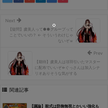
Next
【疑問】虞美人って●●グループって
ことでいいの？ ← そういうわけじゃ
ないぞｗ
Prev
【期待】虞美人は項羽引いたマスター
に配布でいいぞ⇐ぐっさんは加入シナ
リオありそうな気がする
関連記事
【議論】殺式は防御無視とかいい強化も