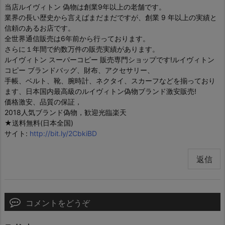
当店ルイヴィトン 偽物は創業9年以上の老舗です。
業界の長い歴史から言えばまだまだですが、創業 9 年以上の実績と
信頼のあるお店です。
全世界通信販売は6年前から行っております。
さらに１年間で約数万件の販売実績があります。
ルイヴィトン スーパーコピー 販売専門ショップです!ルイヴィトン
コピー ブランドバッグ、財布、アクセサリー、
手帳、ベルト、靴、腕時計、ネクタイ、スカーフなどを揃っており
ます、日本国内最高級のルイヴィトン偽物ブランド激安販売!
価格激安、品質の保証，
2018人気ブランド偽物，歓迎光臨楽天
★送料無料(日本全国)
サイト:
http://bit.ly/2CbkiBD
返信
コメントをどうぞ