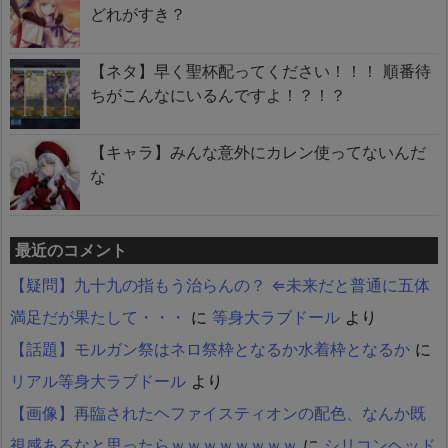
どれがすき？
【ネタ】早く聖杯配ってください！！！ 順番待
ちがこんなにいるんですよ！？！？
【キャラ】みんな意外にカレン使ってないんだ
な
最近のコメント
【疑問】九十九の指もう治らんの？ ⇐未来だと普通に五体
満足だが果たして・・・
に
等身大ラブドール
より
【話題】モルガン祭はネロ祭枠となるか水着枠となるか
に
リアル等身大ラブドール
より
【画像】再臨されたヘファイスティオンの配色、なんか既
視感あるなと思ったらｗｗｗｗｗｗｗｗ
に
シリコンヘッド