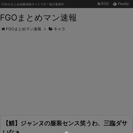
RSS
Feedly
FGOのまとめ攻略情報サイトです！毎日更新中
FGOまとめマン速報
FGOまとめマン速報
>
キャラ
【鯖】ジャンヌの服装センス笑うわ、三臨ダサ
いなぁ…