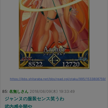
https://jbbs.shitaraba.net/bbs/read.cgi/otaku/995/1533808759/
85:
名無しさん
2018/08/09(木) 19:33:49
ジャンヌの服装センス笑うわ
武内感全開や