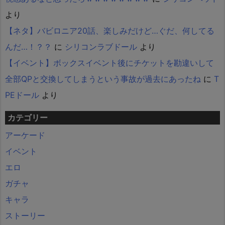
より
【ネタ】バビロニア20話、楽しみだけど…ぐだ、何してる
んだ…！？？
に
シリコンラブドール
より
【イベント】ボックスイベント後にチケットを勘違いして
全部QPと交換してしまうという事故が過去にあったね
に
T
PEドール
より
カテゴリー
アーケード
イベント
エロ
ガチャ
キャラ
ストーリー