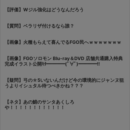
【評価】Wジル強化はどうなんだろう
【質問】ベラリザ付けるなら誰？
【画像】火種もらえて喜んでるFGO民へｗｗｗｗｗｗｗ
【画像】FGOソロモン Blu-ray＆DVD 店舗共通購入特典
完成イラスト公開ｷﾀ━━━━(ﾟ∀ﾟ)━━━━!!
【疑問】弓の☆5いないんだけど今の環境的にジャンヌ狙
うよりイシュタル待つべきかね？？？
【ネタ】あの鯖のサンタあくしろ
や！！！！！！！！！！！！