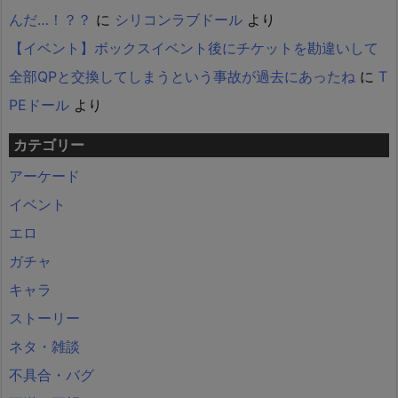
んだ…！？？
に
シリコンラブドール
より
【イベント】ボックスイベント後にチケットを勘違いして
全部QPと交換してしまうという事故が過去にあったね
に
T
PEドール
より
カテゴリー
アーケード
イベント
エロ
ガチャ
キャラ
ストーリー
ネタ・雑談
不具合・バグ