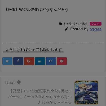
【評価】Wジル強化はどうなんだろう
キャラ
,
ネタ・雑談
0コメ
Posted by
ogyaaa
よろしければシェアお願いします
B!
Next
【要望】いい加減恒常の☆5の男セイ
バー出して⇒恒常剣とかもう要らない
んじゃがｗｗｗｗｗ