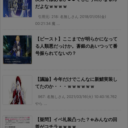
だよなｗｗｗｗ
引用元: 218: 名無しさん 2018/01/05(金)
00:21:34 魔 ...
【ビースト】ここまでが明らかになって
る人類悪だっけか。蒼銀のあいつって番
号振られてないの？
【議論】今年だけでこんなに新鯖実装し
てたのか・・・ｗｗｗｗｗｗ
967: 名無しさん 2021/03/16(火) 10:40:16.762
やら ...
【疑問】イベ礼装凸った？⇐みんなの回
答がコチラｗｗｗｗ