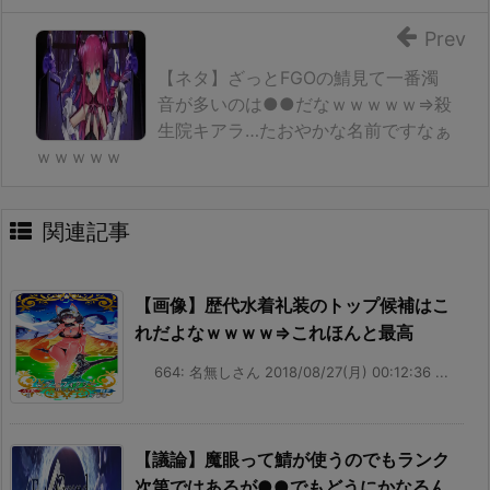
Prev
【ネタ】ざっとFGOの鯖見て一番濁
音が多いのは●●だなｗｗｗｗｗ⇒殺
生院キアラ…たおやかな名前ですなぁ
ｗｗｗｗｗ
関連記事
【画像】歴代水着礼装のトップ候補はこ
れだよなｗｗｗｗ⇒これほんと最高
664: 名無しさん 2018/08/27(月) 00:12:36 ...
【議論】魔眼って鯖が使うのでもランク
次第ではあるが●●でもどうにかなるん