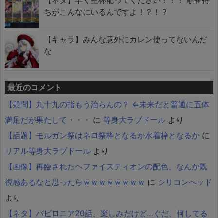
【ネタ】早く聖杯配ってください！！！ 順番待
ちがこんなにいるんですよ！？！？
【キャラ】みんな意外にカレン使ってないんだ
な
最近のコメント
【疑問】九十九の指もう治らんの？ ⇐未来だと普通に五体
満足だが果たして・・・
に
等身大ラブドール
より
【話題】モルガン祭はネロ祭枠となるか水着枠となるか
に
リアル等身大ラブドール
より
【画像】再臨されたヘファイスティオンの配色、なんか既
視感あるなと思ったらｗｗｗｗｗｗｗｗ
に
シリコンヘッド
より
【ネタ】バビロニア20話、楽しみだけど…ぐだ、何してる