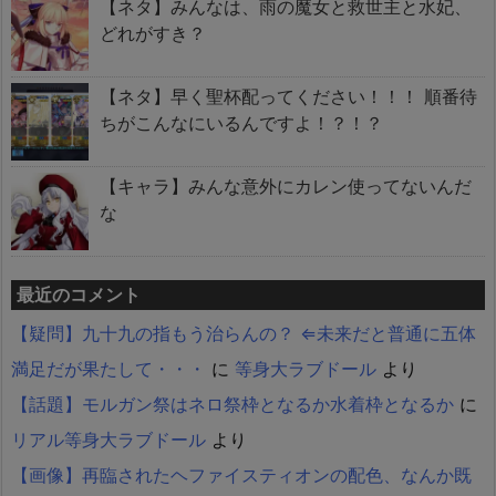
【ネタ】みんなは、雨の魔女と救世主と水妃、
どれがすき？
【ネタ】早く聖杯配ってください！！！ 順番待
ちがこんなにいるんですよ！？！？
【キャラ】みんな意外にカレン使ってないんだ
な
最近のコメント
【疑問】九十九の指もう治らんの？ ⇐未来だと普通に五体
満足だが果たして・・・
に
等身大ラブドール
より
【話題】モルガン祭はネロ祭枠となるか水着枠となるか
に
リアル等身大ラブドール
より
【画像】再臨されたヘファイスティオンの配色、なんか既