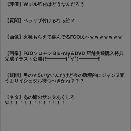
【評価】Wジル強化はどうなんだろう
【質問】ベラリザ付けるなら誰？
【画像】火種もらえて喜んでるFGO民へｗｗｗｗｗｗｗ
【画像】FGOソロモン Blu-ray＆DVD 店舗共通購入特典
完成イラスト公開ｷﾀ━━━━(ﾟ∀ﾟ)━━━━!!
【疑問】弓の☆5いないんだけど今の環境的にジャンヌ狙
うよりイシュタル待つべきかね？？？
【ネタ】あの鯖のサンタあくしろ
や！！！！！！！！！！！！