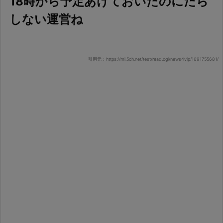
18時から予定あけておいたのにだら
しない運営ね
引用元：https://mi.5ch.net/test/read.cgi/news4vip/1691755681/