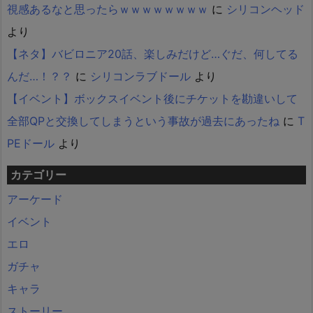
視感あるなと思ったらｗｗｗｗｗｗｗｗ
に
シリコンヘッド
より
【ネタ】バビロニア20話、楽しみだけど…ぐだ、何してる
んだ…！？？
に
シリコンラブドール
より
【イベント】ボックスイベント後にチケットを勘違いして
全部QPと交換してしまうという事故が過去にあったね
に
T
PEドール
より
カテゴリー
アーケード
イベント
エロ
ガチャ
キャラ
ストーリー