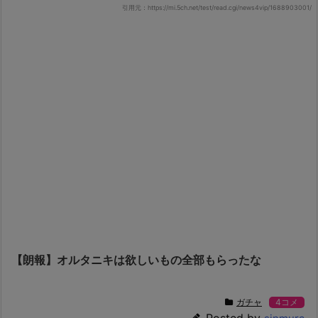
引用元：https://mi.5ch.net/test/read.cgi/news4vip/1688903001/
【朗報】オルタニキは欲しいもの全部もらったな
ガチャ
4コメ
Posted by