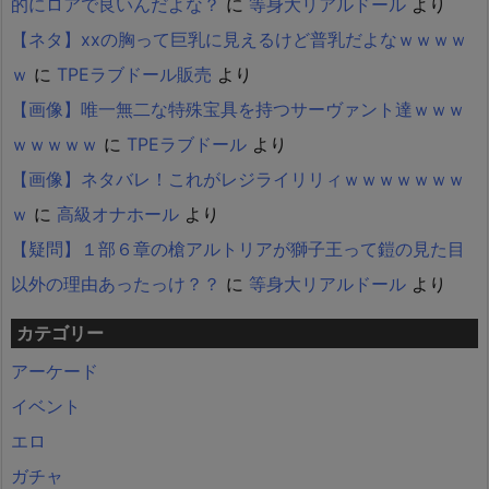
的にロアで良いんだよな？
に
等身大リアルドール
より
【ネタ】xxの胸って巨乳に見えるけど普乳だよなｗｗｗｗ
ｗ
に
TPEラブドール販売
より
【画像】唯一無二な特殊宝具を持つサーヴァント達ｗｗｗ
ｗｗｗｗｗ
に
TPEラブドール
より
【画像】ネタバレ！これがレジライリリィｗｗｗｗｗｗｗ
ｗ
に
高級オナホール
より
【疑問】１部６章の槍アルトリアが獅子王って鎧の見た目
以外の理由あったっけ？？
に
等身大リアルドール
より
カテゴリー
アーケード
イベント
エロ
ガチャ