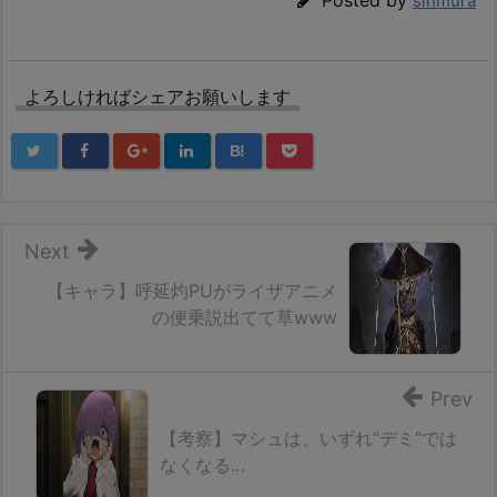
sinmura
よろしければシェアお願いします
B!
Next
【キャラ】呼延灼PUがライザアニメ
の便乗説出てて草www
Prev
【考察】マシュは、いずれ“デミ”では
なくなる…