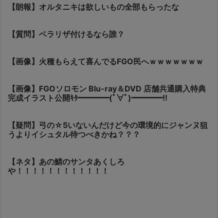
【朗報】オルタニキは欲しいもの全部もらったな
【質問】ベラリザ付けるなら誰？
【画像】火種もらえて喜んでるFGO民へｗｗｗｗｗｗｗ
【画像】FGOソロモン Blu-ray＆DVD 店舗共通購入特典
完成イラスト公開ｷﾀ━━━━(ﾟ∀ﾟ)━━━━!!
【疑問】弓の☆5いないんだけど今の環境的にジャンヌ狙
うよりイシュタル待つべきかね？？？
【ネタ】あの鯖のサンタあくしろ
や！！！！！！！！！！！！