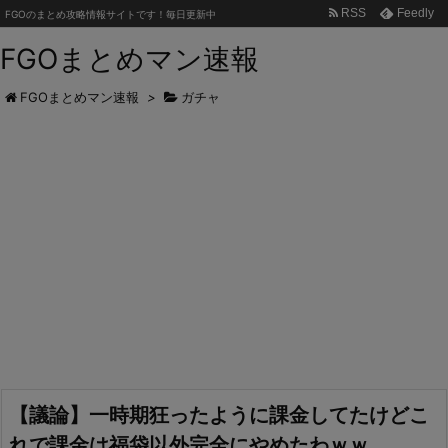
RSS
Feedly
FGOのまとめ攻略情報サイトです！毎日更新中
FGOまとめマン速報
FGOまとめマン速報
>
ガチャ
【議論】一時期狂ったように課金してたけどこ
れで課金は福袋以外完全にやめたわｗｗ