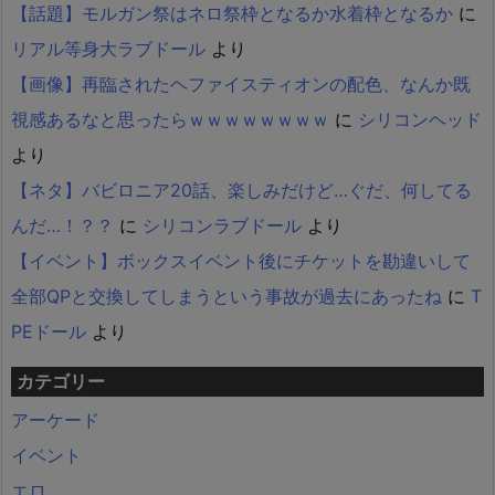
【話題】モルガン祭はネロ祭枠となるか水着枠となるか
に
リアル等身大ラブドール
より
【画像】再臨されたヘファイスティオンの配色、なんか既
視感あるなと思ったらｗｗｗｗｗｗｗｗ
に
シリコンヘッド
より
【ネタ】バビロニア20話、楽しみだけど…ぐだ、何してる
んだ…！？？
に
シリコンラブドール
より
【イベント】ボックスイベント後にチケットを勘違いして
全部QPと交換してしまうという事故が過去にあったね
に
T
PEドール
より
カテゴリー
アーケード
イベント
エロ