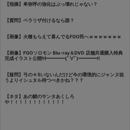
【指摘】卑弥呼の強化はぶっ壊れじゃない？
【質問】ベラリザ付けるなら誰？
【画像】火種もらえて喜んでるFGO民へｗｗｗｗｗｗｗ
【画像】FGOソロモン Blu-ray＆DVD 店舗共通購入特典
完成イラスト公開ｷﾀ━━━━(ﾟ∀ﾟ)━━━━!!
【疑問】弓の☆5いないんだけど今の環境的にジャンヌ狙
うよりイシュタル待つべきかね？？？
【ネタ】あの鯖のサンタあくしろ
や！！！！！！！！！！！！