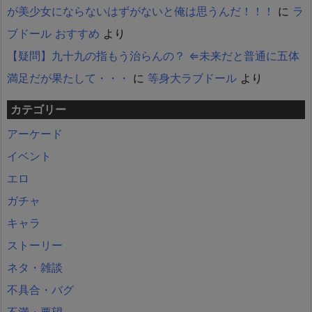
が美少女にならないはずがないと俺は思うんだ！！！
に
ラ
ブドール おすすめ
より
【疑問】九十九の指もう治らんの？ ⇐未来だと普通に五体
満足だが果たして・・・
に
等身大ラブドール
より
カテゴリー
アーケード
イベント
エロ
ガチャ
キャラ
ストーリー
ネタ・雑談
不具合・バグ
不満・要望