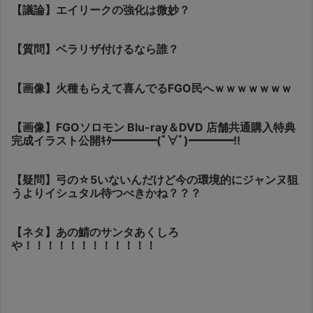
【議論】エイリークの強化は微妙？
【質問】ベラリザ付けるなら誰？
【画像】火種もらえて喜んでるFGO民へｗｗｗｗｗｗｗ
【画像】FGOソロモン Blu-ray＆DVD 店舗共通購入特典
完成イラスト公開ｷﾀ━━━━(ﾟ∀ﾟ)━━━━!!
【疑問】弓の☆5いないんだけど今の環境的にジャンヌ狙
うよりイシュタル待つべきかね？？？
【ネタ】あの鯖のサンタあくしろ
や！！！！！！！！！！！！