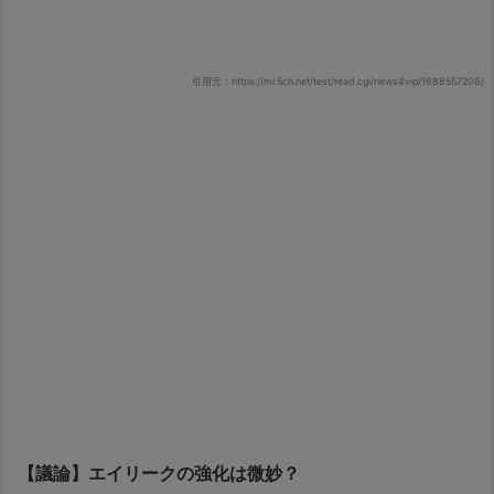
引用元：https://mi.5ch.net/test/read.cgi/news4vip/1688557206/
【議論】エイリークの強化は微妙？