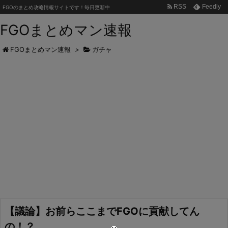
RSS
Feedly
FGOのまとめ攻略情報サイトです！毎日更新中
FGOまとめマン速報
FGOまとめマン速報
>
ガチャ
【議論】お前らここまでFGOに貢献してん
の！？