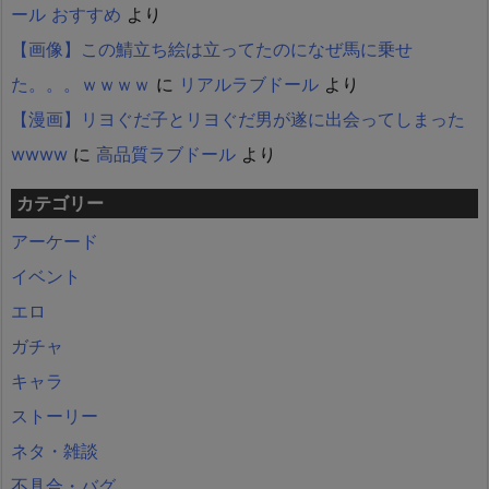
ール おすすめ
より
【画像】この鯖立ち絵は立ってたのになぜ馬に乗せ
た。。。ｗｗｗｗ
に
リアルラブドール
より
【漫画】リヨぐだ子とリヨぐだ男が遂に出会ってしまった
wwww
に
高品質ラブドール
より
カテゴリー
アーケード
イベント
エロ
ガチャ
キャラ
ストーリー
ネタ・雑談
不具合・バグ