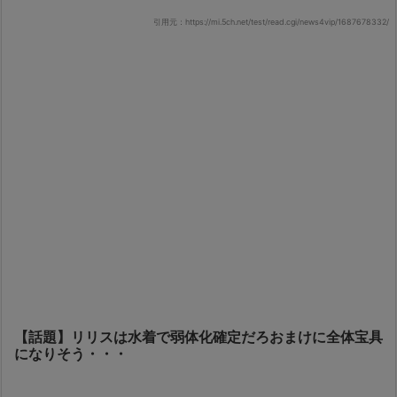
引用元：https://mi.5ch.net/test/read.cgi/news4vip/1687678332/
【話題】リリスは水着で弱体化確定だろおまけに全体宝具
になりそう・・・