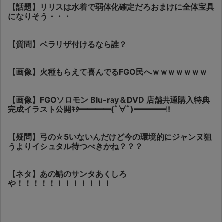
【話題】リリスは水着で弱体化確定だろおまけに全体宝具
になりそう・・・
【質問】ベラリザ付けるなら誰？
【画像】火種もらえて喜んでるFGO民へｗｗｗｗｗｗｗ
【画像】FGOソロモン Blu-ray＆DVD 店舗共通購入特典
完成イラスト公開ｷﾀ━━━━(ﾟ∀ﾟ)━━━━!!
【疑問】弓の☆5いないんだけど今の環境的にジャンヌ狙
うよりイシュタル待つべきかね？？？
【ネタ】あの鯖のサンタあくしろ
や！！！！！！！！！！！！