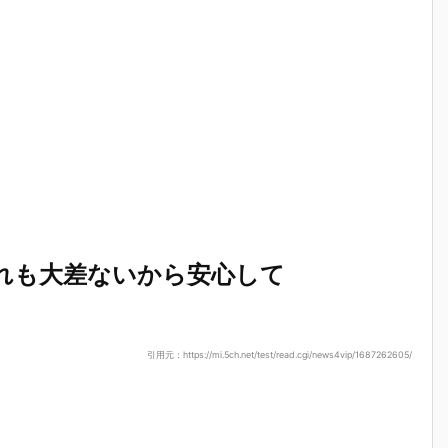
れも大差ないから安心して
引用元：https://mi.5ch.net/test/read.cgi/news4vip/1687262605/