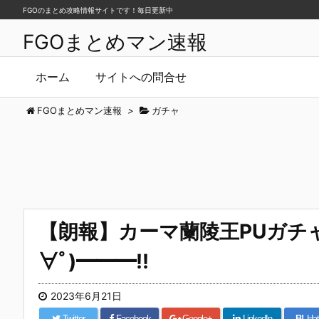
FGOのまとめ攻略情報サイトです！毎日更新中
FGOまとめマン速報
ホーム
サイトへの問合せ
FGOまとめマン速報
>
ガチャ
【朗報】カーマ蘭陵王PUガチャ
∀ﾟ)━━━!!
2023年6月21日
Twitter
Facebook
Google+
LinkedIn
B!
Hat