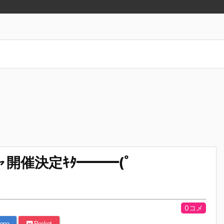
開催決定ｷﾀ━━━(ﾟ
0コメ
ena
Pocket