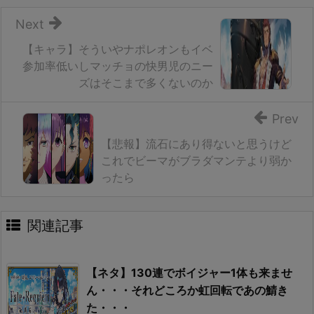
Next
【キャラ】そういやナポレオンもイベ
参加率低いしマッチョの快男児のニー
ズはそこまで多くないのか
Prev
【悲報】流石にあり得ないと思うけど
これでビーマがブラダマンテより弱か
ったら
関連記事
【ネタ】130連でボイジャー1体も来ませ
ん・・・それどころか虹回転であの鯖き
た・・・