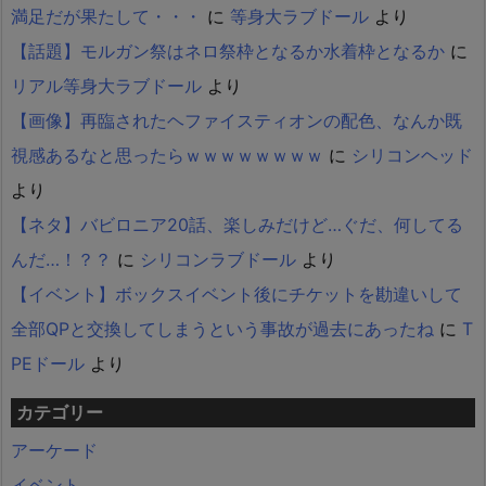
満足だが果たして・・・
に
等身大ラブドール
より
【話題】モルガン祭はネロ祭枠となるか水着枠となるか
に
リアル等身大ラブドール
より
【画像】再臨されたヘファイスティオンの配色、なんか既
視感あるなと思ったらｗｗｗｗｗｗｗｗ
に
シリコンヘッド
より
【ネタ】バビロニア20話、楽しみだけど…ぐだ、何してる
んだ…！？？
に
シリコンラブドール
より
【イベント】ボックスイベント後にチケットを勘違いして
全部QPと交換してしまうという事故が過去にあったね
に
T
PEドール
より
カテゴリー
アーケード
イベント