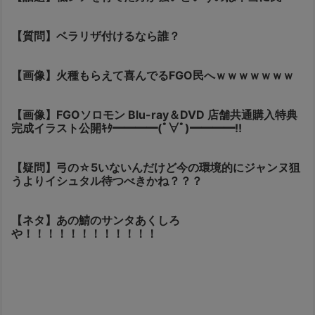
【質問】ベラリザ付けるなら誰？
【画像】火種もらえて喜んでるFGO民へｗｗｗｗｗｗｗ
【画像】FGOソロモン Blu-ray＆DVD 店舗共通購入特典
完成イラスト公開ｷﾀ━━━━(ﾟ∀ﾟ)━━━━!!
【疑問】弓の☆5いないんだけど今の環境的にジャンヌ狙
うよりイシュタル待つべきかね？？？
【ネタ】あの鯖のサンタあくしろ
や！！！！！！！！！！！！