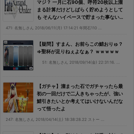
マジ？ 一月に石90個、呼符20枚以上溜
まる計算だけどしばらく貯めようとして
も そんなハイペースで貯まった事ない…
471: 名無しさん 2018/06/11(月) 17:14:21 年間石110 ...
【疑問】すまん、お前らこの鯖おりゅ？
⇒聖杯が足りねぇよなぁ？ ｗｗｗｗｗ
51: 名無しさん 2018/09/14(金) 22:31:16. ...
【ガチャ】溜まった石でガチャったら最
初の一回だけで二人きちゃったが、強い
鯖引きたいとか考えてはいけないんだな
って悟ったよ
247: 名無しさん 2018/04/14(土) 18:38:28.22 ストー ...