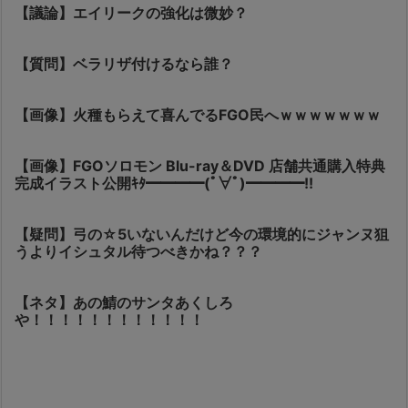
【議論】エイリークの強化は微妙？
【質問】ベラリザ付けるなら誰？
【画像】火種もらえて喜んでるFGO民へｗｗｗｗｗｗｗ
【画像】FGOソロモン Blu-ray＆DVD 店舗共通購入特典
完成イラスト公開ｷﾀ━━━━(ﾟ∀ﾟ)━━━━!!
【疑問】弓の☆5いないんだけど今の環境的にジャンヌ狙
うよりイシュタル待つべきかね？？？
【ネタ】あの鯖のサンタあくしろ
や！！！！！！！！！！！！