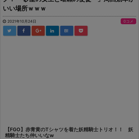
いい場所ｗｗｗ
2021年10月24日
0コメ
B!
【FGO】赤青黄のTシャツを着た妖精騎士トリオ！！ 妖
精騎士たち仲いいなw