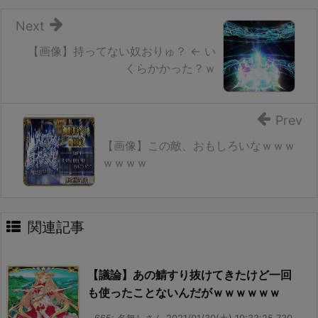
Next
【画像】持ってない奴おりゅ？ ← い
くらかかった？ｗ
Prev
【画像】この敵、おもしろいなｗｗｗ
ｗｗｗｗ
関連記事
【議論】あの鯖すり抜けてきたけど一回
も使ったことないんだがｗｗｗｗｗｗ
665: 名無しさん 2021/01/30(土) 19:33:25.730