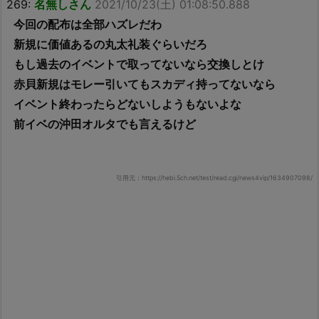
269:
名無しさん
2021/10/23(土) 01:08:50.888
今回の配布は全部ハズレだわ
新規に価値あるの丸太礼装ぐらいだろ
もし過去のイベントで取ってないなら交換しとけ
赤貝新規はモレー引いてもスカディ持ってないなら
イベント終わったらどないしようもないよな
前イベの沖田オルタでも言えるけど
引用元：https://hebi.5ch.net/test/read.cgi/news4vip/1634907098/