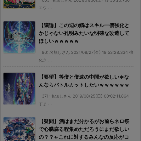
エウ ...
【議論】この辺の鯖はスキル一個強化と
かじゃない孔明みたいな明確な改造して
ほしいｗｗｗｗｗ
96: 名無しさん 2021/08/27(金) 19:53:28.334 強
化ク ...
【要望】等倍と倍速の中間が欲しい⇐な
んならバトルカットしたいｗｗｗｗｗｗ
371: 名無しさん 2019/08/25(日) 00:02:11.864
すま ...
【疑問】酒はまだ分かるがお前らネロ祭
で心臓腐る程集めただろうにまだ欲しい
の？？←これに対するみんなの反応がコ