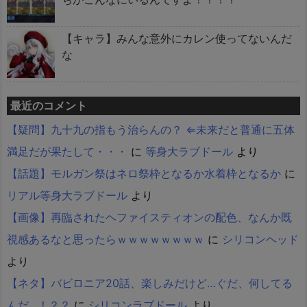
【キャラ】みんな意外にカレン使ってないんだ
な
最近のコメント
【疑問】九十九の指もう治らんの？ ⇐未来だと普通に五体
満足だが果たして・・・
に
等身大ラブドール
より
【話題】モルガン祭はネロ祭枠となるか水着枠となるか
に
リアル等身大ラブドール
より
【画像】再臨されたヘファイスティオンの配色、なんか既
視感あるなと思ったらｗｗｗｗｗｗｗｗ
に
シリコンヘッド
より
【ネタ】バビロニア20話、楽しみだけど…ぐだ、何してる
んだ…！？？
に
シリコンラブドール
より