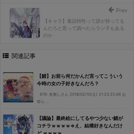
Prev
【キャラ】童話特性って誰が持ってる
んだろと思って調べたらラン子もある
のか
関連記事
【鯖】お前ら何だかんだ言ってこういう
今時の女の子好きなんだろ？
876: 名無しさん 2018/02/10(土) 21:23:23.66 お
前ら ...
【議論】最終絵にしてるやつ少ない鯖が
コチラｗｗｗｗ⇒え、結構好きなんだけ
ど ｗｗｗｗ