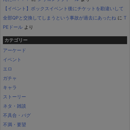
【イベント】ボックスイベント後にチケットを勘違いして
全部QPと交換してしまうという事故が過去にあったね
に
T
PEドール
より
カテゴリー
アーケード
イベント
エロ
ガチャ
キャラ
ストーリー
ネタ・雑談
不具合・バグ
不満・要望