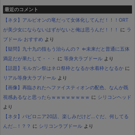
最近のコメント
【ネタ】アルビオンの竜だって女体化してんだ！！！ORT
が美少女にならないはずがないと俺は思うんだ！！！
に
ラ
ブドール おすすめ
より
【疑問】九十九の指もう治らんの？ ⇐未来だと普通に五体
満足だが果たして・・・
に
等身大ラブドール
より
【話題】モルガン祭はネロ祭枠となるか水着枠となるか
に
リアル等身大ラブドール
より
【画像】再臨されたヘファイスティオンの配色、なんか既
視感あるなと思ったらｗｗｗｗｗｗｗｗ
に
シリコンヘッド
より
【ネタ】バビロニア20話、楽しみだけど…ぐだ、何してる
んだ…！？？
に
シリコンラブドール
より