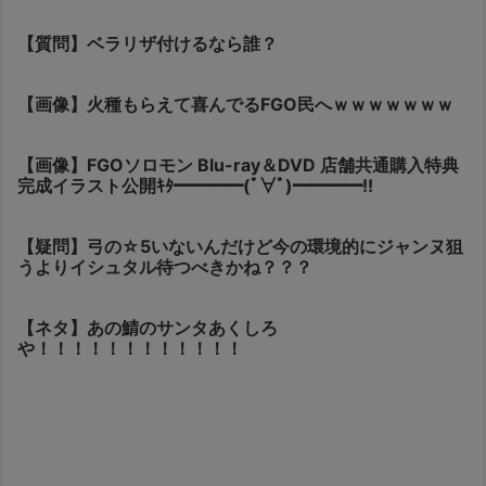
【質問】ベラリザ付けるなら誰？
【画像】火種もらえて喜んでるFGO民へｗｗｗｗｗｗｗ
【画像】FGOソロモン Blu-ray＆DVD 店舗共通購入特典
完成イラスト公開ｷﾀ━━━━(ﾟ∀ﾟ)━━━━!!
【疑問】弓の☆5いないんだけど今の環境的にジャンヌ狙
うよりイシュタル待つべきかね？？？
【ネタ】あの鯖のサンタあくしろ
や！！！！！！！！！！！！