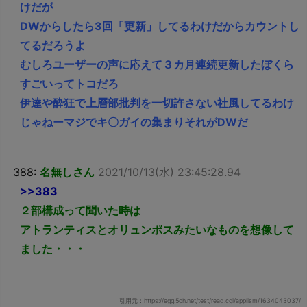
けだが
DWからしたら3回「更新」してるわけだからカウントし
てるだろうよ
むしろユーザーの声に応えて３カ月連続更新したぼくら
すごいってトコだろ
伊達や酔狂で上層部批判を一切許さない社風してるわけ
じゃねーマジでキ〇ガイの集まりそれがDWだ
388:
名無しさん
2021/10/13(水) 23:45:28.94
>>383
２部構成って聞いた時は
アトランティスとオリュンポスみたいなものを想像して
ました・・・
引用元：https://egg.5ch.net/test/read.cgi/applism/1634043037/