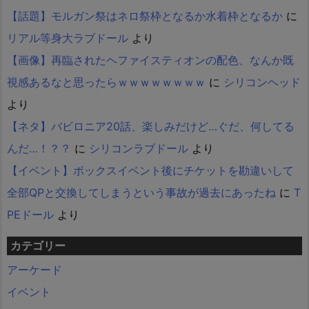
【話題】モルガン祭はネロ祭枠となるか水着枠となるか
に
リアル等身大ラブドール
より
【画像】再臨されたヘファイスティオンの配色、なんか既
視感あるなと思ったらｗｗｗｗｗｗｗｗ
に
シリコンヘッド
より
【ネタ】バビロニア20話、楽しみだけど…ぐだ、何してる
んだ…！？？
に
シリコンラブドール
より
【イベント】ボックスイベント後にチケットを勘違いして
全部QPと交換してしまうという事故が過去にあったね
に
T
PEドール
より
カテゴリー
アーケード
イベント