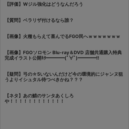
【評価】Wジル強化はどうなんだろう
【質問】ベラリザ付けるなら誰？
【画像】火種もらえて喜んでるFGO民へｗｗｗｗｗｗｗ
【画像】FGOソロモン Blu-ray＆DVD 店舗共通購入特典
完成イラスト公開ｷﾀ━━━━(ﾟ∀ﾟ)━━━━!!
【疑問】弓の☆5いないんだけど今の環境的にジャンヌ狙
うよりイシュタル待つべきかね？？？
【ネタ】あの鯖のサンタあくしろ
や！！！！！！！！！！！！