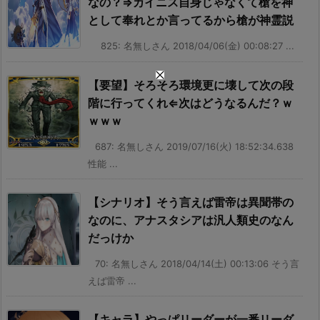
なの？⇒カイニス自身じゃなくて槍を神
として奉れとか言ってるから槍が神霊説
825: 名無しさん 2018/04/06(金) 00:08:27 ...
【要望】そろそろ環境更に壊して次の段
階に行ってくれ⇐次はどうなるんだ？ｗ
ｗｗｗ
687: 名無しさん 2019/07/16(火) 18:52:34.638
性能 ...
【シナリオ】そう言えば雷帝は異聞帯の
なのに、アナスタシアは汎人類史のなん
だっけか
70: 名無しさん 2018/04/14(土) 00:13:06 そう言
えば雷帝 ...
【キャラ】やっぱリーダーが一番リーダ