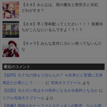
【ネタ】みんなは、雨の魔女と救世主と水妃、
どれがすき？
【ネタ】早く聖杯配ってください！！！ 順番待
ちがこんなにいるんですよ！？！？
【キャラ】みんな意外にカレン使ってないんだ
な
最近のコメント
【疑問】九十九の指もう治らんの？ ⇐未来だと普通に五体
満足だが果たして・・・
に
等身大ラブドール
より
【話題】モルガン祭はネロ祭枠となるか水着枠となるか
に
リアル等身大ラブドール
より
【画像】再臨されたヘファイスティオンの配色、なんか既