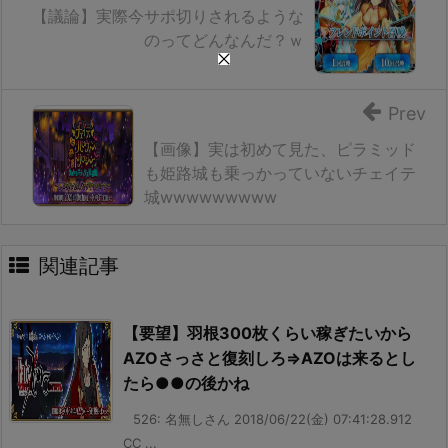
【議論】実際今サポ切りされるような
のってどんなんだ？ｗ
Prev
【画像】実は初めて見た、ピラミッド
も姫路城も乗っかっていないチェイテ
城wwwwwwwww
関連記事
【要望】羽根300枚くらい稼ぎたいから
AZOさっさと復刻しろ⇒AZOは来るとし
たら●●の後かね
526: 名無しさん 2018/06/22(金) 07:41:28.912
CC ...