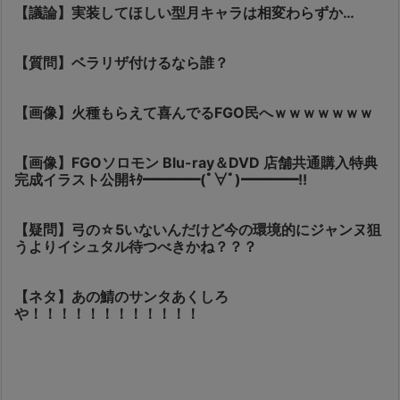
【議論】実装してほしい型月キャラは相変わらずか…
【質問】ベラリザ付けるなら誰？
【画像】火種もらえて喜んでるFGO民へｗｗｗｗｗｗｗ
【画像】FGOソロモン Blu-ray＆DVD 店舗共通購入特典
完成イラスト公開ｷﾀ━━━━(ﾟ∀ﾟ)━━━━!!
【疑問】弓の☆5いないんだけど今の環境的にジャンヌ狙
うよりイシュタル待つべきかね？？？
【ネタ】あの鯖のサンタあくしろ
や！！！！！！！！！！！！