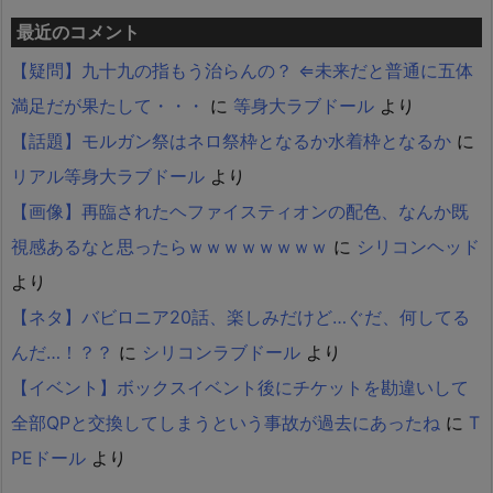
最近のコメント
【疑問】九十九の指もう治らんの？ ⇐未来だと普通に五体
満足だが果たして・・・
に
等身大ラブドール
より
【話題】モルガン祭はネロ祭枠となるか水着枠となるか
に
リアル等身大ラブドール
より
【画像】再臨されたヘファイスティオンの配色、なんか既
視感あるなと思ったらｗｗｗｗｗｗｗｗ
に
シリコンヘッド
より
【ネタ】バビロニア20話、楽しみだけど…ぐだ、何してる
んだ…！？？
に
シリコンラブドール
より
【イベント】ボックスイベント後にチケットを勘違いして
全部QPと交換してしまうという事故が過去にあったね
に
T
PEドール
より