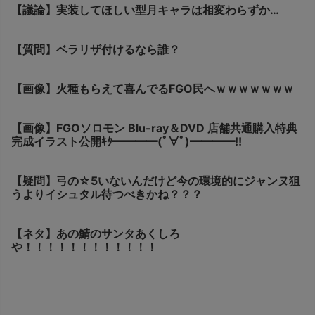
【議論】実装してほしい型月キャラは相変わらずか…
【質問】ベラリザ付けるなら誰？
【画像】火種もらえて喜んでるFGO民へｗｗｗｗｗｗｗ
【画像】FGOソロモン Blu-ray＆DVD 店舗共通購入特典
完成イラスト公開ｷﾀ━━━━(ﾟ∀ﾟ)━━━━!!
【疑問】弓の☆5いないんだけど今の環境的にジャンヌ狙
うよりイシュタル待つべきかね？？？
【ネタ】あの鯖のサンタあくしろ
や！！！！！！！！！！！！