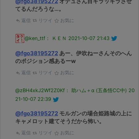
@fgo38195272
オデュさん目キラッキラさせ
てるんだろうな…。
返信
リツイ
お気に
@ken_ttf： ＫＥＮ
2021-10-07 21:43
@fgo38195272
あー、伊吹ねーさんそのへん
のポジション感あるーw
返信
リツイ
お気に
@zBH4xkJ2Wf2Z0Kf： 助ハム＋α (五条悟CC中)
20
21-10-07 22:39
@fgo38195272
モルガンの場合姫路城の上に
キャメロット建てそうだから怖い。
返信
リツイ
お気に