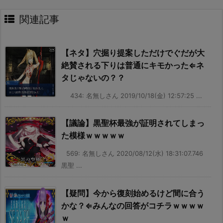
関連記事
【ネタ】穴掘り提案しただけでぐだが大
絶賛される下りは普通にキモかった⇐ネ
タじゃないの？？
434: 名無しさん 2019/10/18(金) 12:57:25 ...
【議論】黒聖杯最強が証明されてしまっ
た模様ｗｗｗｗｗ
569: 名無しさん 2020/08/12(水) 18:31:07.746
黒聖 ...
【疑問】今から復刻始めるけど間に合う
かな？⇐みんなの回答がコチラｗｗｗｗ
ｗ