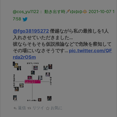
@cos_yu1122： 動き出す時
ゆゆゆ
2021-10-07 1
7:58
@fgo38195272
僭越ながら私の最推しを1人
入れさせていただきました…
彼ならそもそも仮説推論などで危険を察知して
その場にいなさそうです…
pic.twitter.com/QF
rda2rOSm
返信
リツイ
お気に