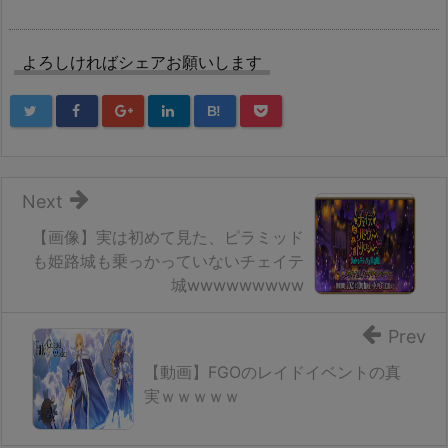
よろしければシェアお願いします
B!
Next
【画像】実は初めて見た、ピラミッド
も姫路城も乗っかっていないチェイテ
城wwwwwwwww
Prev
【動画】FGOのレイドイベントの真
実ｗｗｗｗｗ