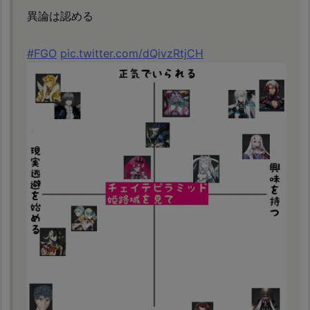
異論は認める
#FGO
pic.twitter.com/dQivzRtjCH