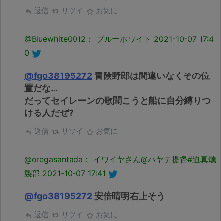
返信
リツイ
お気に
@Bluewhite0012： ブルーホワイト
2021-10-07 17:4
0
@fgo38195272
冒険野郎は間違いなくその位
置だな…
だってセイレーンの歌聞こうと船に自分縛りつ
ける人だぜ?
返信
リツイ
お気に
@oregasantada： イワイヤさん@ハヤテ提督#迫真燻
製部
2021-10-07 17:41
@fgo38195272
安倍晴明右上そう
返信
リツイ
お気に