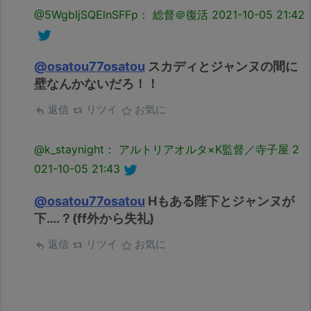
@5WgbIjSQElnSFFp： 総督＠復活
2021-10-05 21:42
@osatou77osatou
スカディとジャンヌの間に
壁なんかないだろ！！
返信
リツイ
お気に
@k_staynight： アルトリアオルタ×K監督／寺子屋
2
021-10-05 21:43
@osatou77osatou
Hもある陛下とジャンヌが
下….？(ff外から失礼)
返信
リツイ
お気に