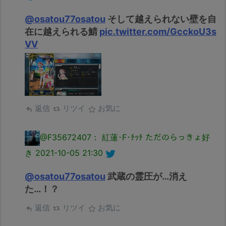
@osatou77osatou
そして越えられない壁を自
在に越えられる鯖
pic.twitter.com/GcckoU3s
VV
返信
リツイ
お気に
@F35672407： 紅蓮･F･ﾁｯﾁ ただのらっきょ好
き
2021-10-05 21:30
@osatou77osatou
武蔵の霊圧が…消え
た…！？
返信
リツイ
お気に