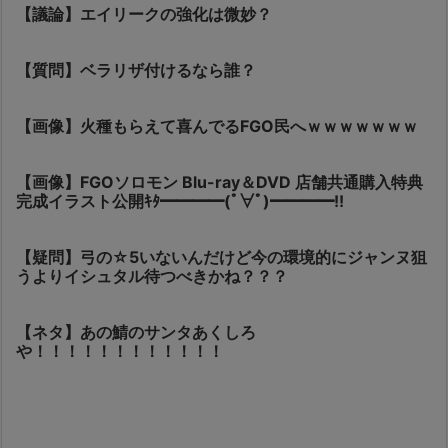
【議論】エイリークの強化は微妙？
【質問】ベラリザ付けるなら誰？
【画像】火種もらえて喜んでるFGO民へｗｗｗｗｗｗｗ
【画像】FGOソロモン Blu-ray＆DVD 店舗共通購入特典
完成イラスト公開ｷﾀ━━━━(ﾟ∀ﾟ)━━━━!!
【疑問】弓の☆5いないんだけど今の環境的にジャンヌ狙
うよりイシュタル待つべきかね？？？
【ネタ】あの鯖のサンタあくしろ
や！！！！！！！！！！！！