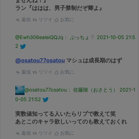
ませんね！』
ラン『ははは、男子禁制だぞ卿よ』
返信
リツイ
お気に
@Ewh306eaIeiQQJq： ぷっちょ
2021-10-05 21:5
2
@osatou77osatou
マシュは成長期のはず
返信
リツイ
お気に
@osatou77osatou： 佐藤陵（おさとう）
2021-1
0-05 21:52
実数値知ってる人いたらリプで教えて笑
あとこのキャラ欲しいってのも教えておくれ
返信
リツイ
お気に