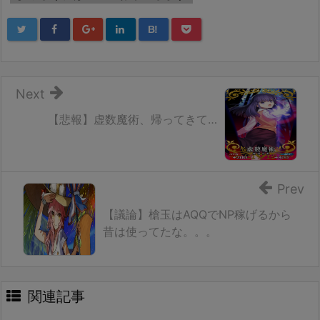
B!
Next
【悲報】虚数魔術、帰ってきて…
Prev
【議論】槍玉はAQQでNP稼げるから
昔は使ってたな。。。
関連記事