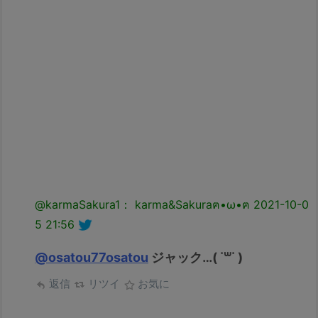
@karmaSakura1： karma&Sakuraฅ•ω•ฅ
2021-10-0
5 21:56
@osatou77osatou
ジャック…( ˙꒳​˙ )
返信
リツイ
お気に