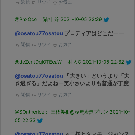
返信
リツイ
お気に
@PnxQce： 猫神 鈴
2021-10-05 22:29
@osatou77osatou
プロティアはどこだーー
返信
リツイ
お気に
@deZcntDqI0TEeaW： 村人C
2021-10-05 22:32
@osatou77osatou
「大きい」というより「大
き過ぎる」だよねー笑小さいよりも普通が丁度
返信
リツイ
お気に
@SOntherice： 三枝美柑@虚無虚無プリン
2021-10-
05 22:33
@osatou77osatou
ネロ様とタマモ、ジャンヌ