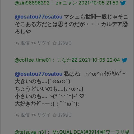
@zin96896292： zinニャン
2021-10-05 21:59
@osatou77osatou
マシュも世間一般じゃそこ
そこある方だとは思うのだが・・・カルデア恐
ろしや
返信
リツイ
お気に
@coffee_time01： こなたZZ
2021-10-05 22:04
@osatou77osatou
私はね ∩^ω^∩ｲｯﾃﾔﾙｿﾞｰ
大きいのも….(´⊙ω⊙`)
ちょうどいいのも….(｡･ω･｡)
小さいのも….╰(*´︶`*)╯♡
大好きﾅﾝﾀﾞｰｰｰ :(；ﾞﾟ’ωﾟ’):
返信
リツイ
お気に
@tatsuya_n31： Mr.QUALIDEA(#3914)@ワーフリ界