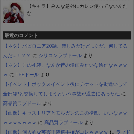
【キャラ】みんな意外にカレン使ってないんだ
な
最近のコメント
【ネタ】バビロニア20話、楽しみだけど…ぐだ、何してる
んだ…！？？
に
シリコンラブドール
より
【ネタ】この礼装、なんか昔の漫画みたいな絵だなｗｗｗ
ｗ
に
TPEドール
より
【イベント】ボックスイベント後にチケットを勘違いして
全部QPと交換してしまうという事故が過去にあったね
に
高品質ラブドール
より
【画像】キャストリアとモルガンのこの構図、いいなｗｗ
ｗｗｗｗｗｗｗ
に
高品質ラブドール
より
【画像】個人的な英霊正装選手権がコレｗｗｗｗ
に
ラブド