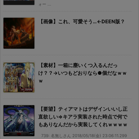
ォー ...
【画像】これ、可愛そう…←DEEN版？
【素材】一箱に塵いくつ入るんだっ
け？？→いつもどおりなら●個だなｗｗ
ｗ
【要望】ティアマトはデザインいいし正
直欲しい⇒キアラ実装された時点で何で
もありなんだから実装してくれｗｗｗｗ
739: 名無しさん 2018/05/18(金) 23:06:11.299