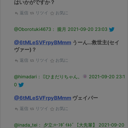
はいかがですか？
返信
リツイ
お気に
@Oborotuki4673： 朧月
2021-09-20 23:03
@6tMLeSVFrpyBMmm
うーん…救世主(セイ
ヴァー)？
返信
リツイ
お気に
@himadari： ひまだりちゃん。
2021-09-20 23:1
0
@6tMLeSVFrpyBMmm
ヴェイパー
返信
リツイ
お気に
@inada_tei： 夕立:ﾊｰﾌﾎﾞｲﾙﾄﾞ【大先輩】
2021-09-20