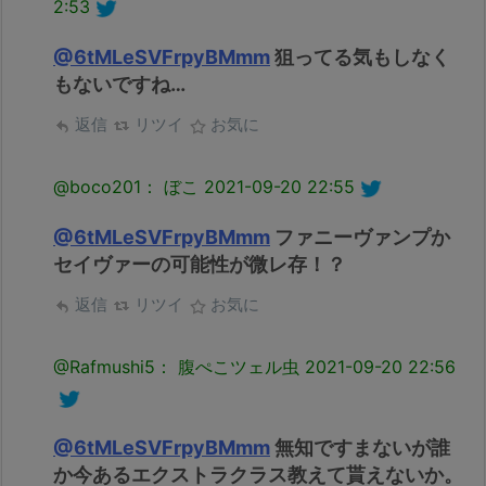
2:53
@6tMLeSVFrpyBMmm
狙ってる気もしなく
もないですね…
返信
リツイ
お気に
@boco201： ぼこ
2021-09-20 22:55
@6tMLeSVFrpyBMmm
ファニーヴァンプか
セイヴァーの可能性が微レ存！？
返信
リツイ
お気に
@Rafmushi5： 腹ぺこツェル虫
2021-09-20 22:56
@6tMLeSVFrpyBMmm
無知ですまないが誰
か今あるエクストラクラス教えて貰えないか。