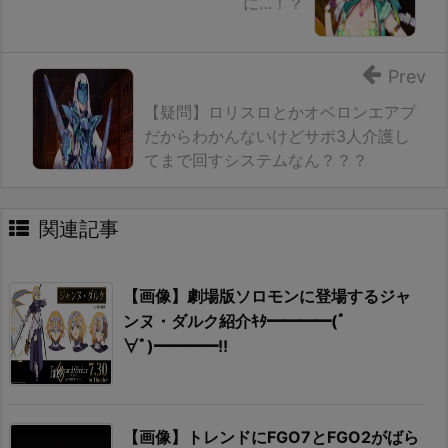
に…！？
Prev
【疑問】ロリスロとかオベロンエアプ
だからわかんないけどサポ3人介護し
てまで回すシステムなん？？？
関連記事
【画像】劇場版ソロモンに登場するジャ
ンヌ・ダルク紹介ｷﾀ━━━━(ﾟ
∀ﾟ)━━━━!!
【画像】トレンドにFGO7とFGO2がばら