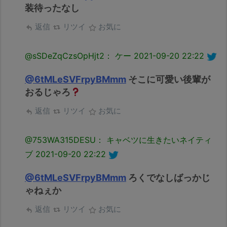
装待ったなし
返信
リツイ
お気に
@sSDeZqCzsOpHjt2： ケー
2021-09-20 22:22
@6tMLeSVFrpyBMmm
そこに可愛い後輩が
おるじゃろ
返信
リツイ
お気に
@753WA315DESU： キャベツに生きたいネイティ
ブ
2021-09-20 22:22
@6tMLeSVFrpyBMmm
ろくでなしばっかじ
ゃねぇか
返信
リツイ
お気に