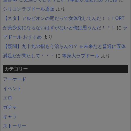
シリコンラブドール通販
より
【ネタ】アルビオンの竜だって女体化してんだ！！！ORT
が美少女にならないはずがないと俺は思うんだ！！！
に
ラ
ブドール おすすめ
より
【疑問】九十九の指もう治らんの？ ⇐未来だと普通に五体
満足だが果たして・・・
に
等身大ラブドール
より
カテゴリー
アーケード
イベント
エロ
ガチャ
キャラ
ストーリー