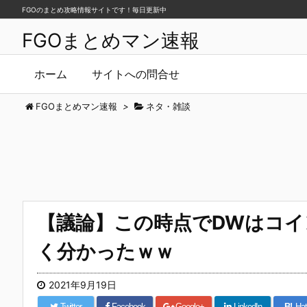
FGOのまとめ攻略情報サイトです！毎日更新中
FGOまとめマン速報
ホーム
サイトへの問合せ
FGOまとめマン速報
>
ネタ・雑談
【議論】この時点でDWはコ
く分かったｗｗ
2021年9月19日
Twitter
Facebook
Google+
LinkedIn
B!
Hat