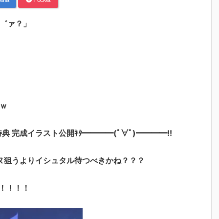
あ゛ァ？」
ｗ
特典 完成イラスト公開ｷﾀ━━━━(ﾟ∀ﾟ)━━━━!!
ヌ狙うよりイシュタル待つべきかね？？？
！！！！