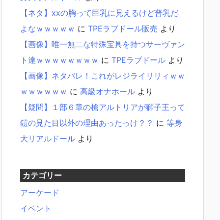
【ネタ】xxの胸って巨乳に見えるけど普乳だ
よなｗｗｗｗｗ
に
TPEラブドール販売
より
【画像】唯一無二な特殊宝具を持つサーヴァン
ト達ｗｗｗｗｗｗｗｗ
に
TPEラブドール
より
【画像】ネタバレ！これがレジライリリィｗｗ
ｗｗｗｗｗｗ
に
高級オナホール
より
【疑問】１部６章の槍アルトリアが獅子王って
鎧の見た目以外の理由あったっけ？？
に
等身
大リアルドール
より
カテゴリー
アーケード
イベント