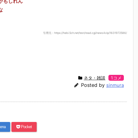
かもしれん
な
引用元：https://hebi.5ch.net/test/read.cgi/news4vip/1631972586/
ネタ・雑談
1コメ
Posted by
sinmura
ena
Pocket