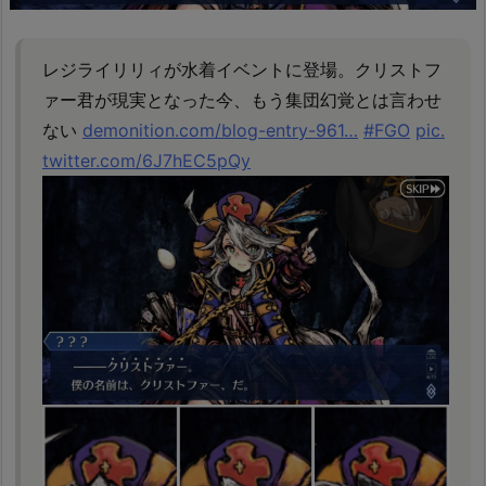
レジライリリィが水着イベントに登場。クリストフ
ァー君が現実となった今、もう集団幻覚とは言わせ
ない
demonition.com/blog-entry-961…
#FGO
pic.
twitter.com/6J7hEC5pQy