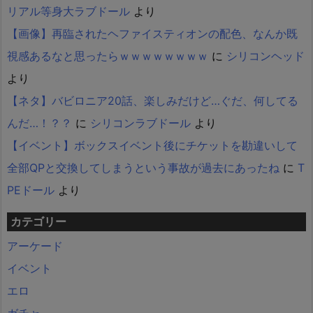
リアル等身大ラブドール
より
【画像】再臨されたヘファイスティオンの配色、なんか既
視感あるなと思ったらｗｗｗｗｗｗｗｗ
に
シリコンヘッド
より
【ネタ】バビロニア20話、楽しみだけど…ぐだ、何してる
んだ…！？？
に
シリコンラブドール
より
【イベント】ボックスイベント後にチケットを勘違いして
全部QPと交換してしまうという事故が過去にあったね
に
T
PEドール
より
カテゴリー
アーケード
イベント
エロ
ガチャ