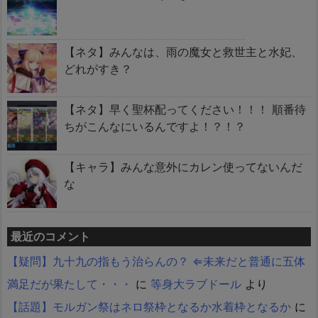
【ネタ】みんなは、雨の魔女と救世主と水妃、
どれがすき？
【ネタ】早く聖杯配ってください！！！ 順番待
ちがこんなにいるんですよ！？！？
【キャラ】みんな意外にカレン使ってないんだ
な
最近のコメント
【疑問】九十九の指もう治らんの？ ⇐未来だと普通に五体
満足だが果たして・・・
に
等身大ラブドール
より
【話題】モルガン祭はネロ祭枠となるか水着枠となるか
に