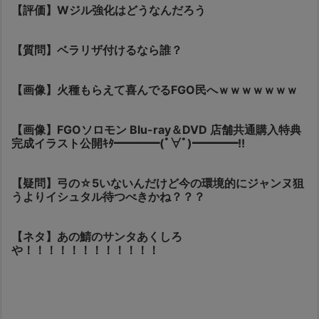
【評価】Wジル強化はどうなんだろう
【質問】ベラリザ付けるなら誰？
【画像】火種もらえて喜んでるFGO民へｗｗｗｗｗｗｗ
【画像】FGOソロモン Blu-ray＆DVD 店舗共通購入特典
完成イラスト公開ｷﾀ━━━━(ﾟ∀ﾟ)━━━━!!
【疑問】弓の☆5いないんだけど今の環境的にジャンヌ狙
うよりイシュタル待つべきかね？？？
【ネタ】あの鯖のサンタあくしろ
や！！！！！！！！！！！！