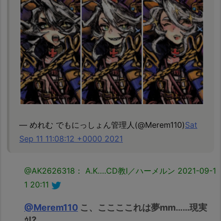
— めれむ でもにっしょん管理人(@Merem110)
Sat
Sep 11 11:08:12 +0000 2021
@AK2626318： A.K….CD教Ⅰ／ハーメルン
2021-09-1
1 20:11
@Merem110
こ、ここここれは夢mm……現実
ｩ!?