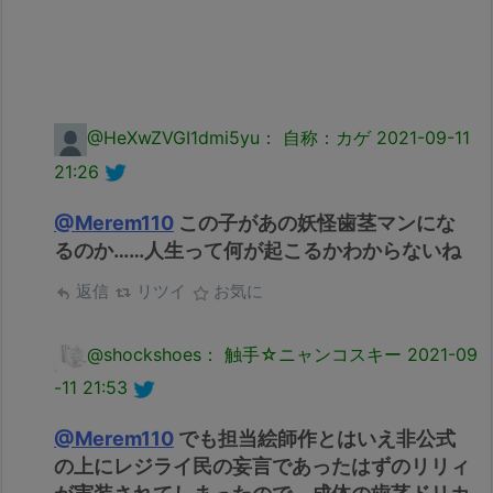
@HeXwZVGI1dmi5yu： 自称：カゲ
2021-09-11
21:26
@Merem110
この子があの妖怪歯茎マンにな
るのか……人生って何が起こるかわからないね
返信
リツイ
お気に
@shockshoes： 触手☆ニャンコスキー
2021-09
-11 21:53
@Merem110
でも担当絵師作とはいえ非公式
の上にレジライ民の妄言であったはずのリリィ