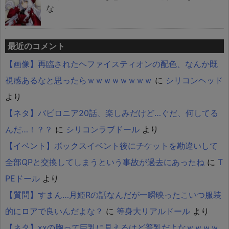
な
最近のコメント
【画像】再臨されたヘファイスティオンの配色、なんか既
視感あるなと思ったらｗｗｗｗｗｗｗｗ
に
シリコンヘッド
より
【ネタ】バビロニア20話、楽しみだけど…ぐだ、何してる
んだ…！？？
に
シリコンラブドール
より
【イベント】ボックスイベント後にチケットを勘違いして
全部QPと交換してしまうという事故が過去にあったね
に
T
PEドール
より
【質問】すまん…月姫Rの話なんだが一瞬映ったこいつ服装
的にロアで良いんだよな？
に
等身大リアルドール
より
【ネタ】xxの胸って巨乳に見えるけど普乳だよなｗｗｗｗ