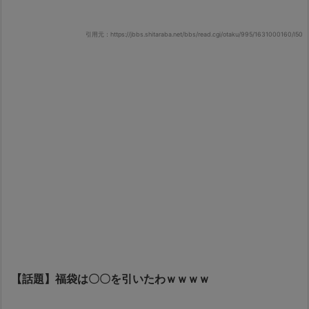
引用元：https://jbbs.shitaraba.net/bbs/read.cgi/otaku/995/1631000160/l50
【話題】福袋は〇〇を引いたわｗｗｗｗ