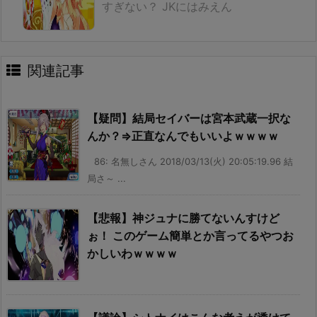
すぎない？ JKにはみえん
関連記事
【疑問】結局セイバーは宮本武蔵一択な
んか？⇒正直なんでもいいよｗｗｗｗ
86: 名無しさん 2018/03/13(火) 20:05:19.96 結
局さ～ ...
【悲報】神ジュナに勝てないんすけど
ぉ！ このゲーム簡単とか言ってるやつお
かしいわｗｗｗｗ