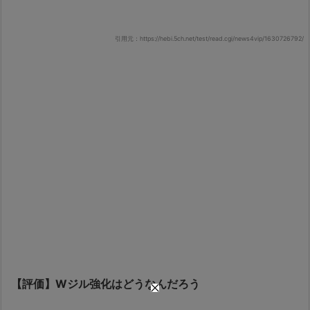
引用元：https://hebi.5ch.net/test/read.cgi/news4vip/1630726792/
【評価】Wジル強化はどうなんだろう