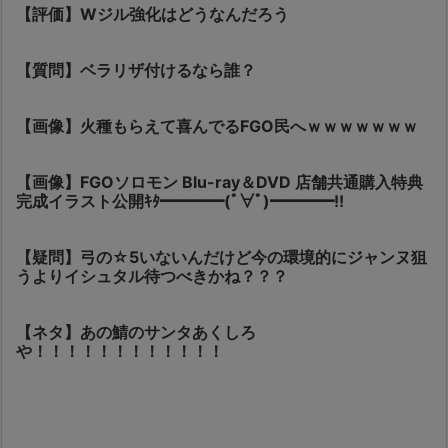
【評価】Wジル強化はどうなんだろう
【質問】ベラリザ付けるなら誰？
【画像】火種もらえて喜んでるFGO民へｗｗｗｗｗｗｗ
【画像】FGOソロモン Blu-ray＆DVD 店舗共通購入特典
完成イラスト公開ｷﾀ━━━━(ﾟ∀ﾟ)━━━━!!
【疑問】弓の☆5いないんだけど今の環境的にジャンヌ狙
うよりイシュタル待つべきかね？？？
【ネタ】あの鯖のサンタあくしろ
や！！！！！！！！！！！！