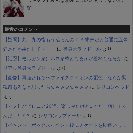
【キャラ】みんな意外にカレン使ってないんだ
な
最近のコメント
【疑問】九十九の指もう治らんの？ ⇐未来だと普通に五体
満足だが果たして・・・
に
等身大ラブドール
より
【話題】モルガン祭はネロ祭枠となるか水着枠となるか
に
リアル等身大ラブドール
より
【画像】再臨されたヘファイスティオンの配色、なんか既
視感あるなと思ったらｗｗｗｗｗｗｗｗ
に
シリコンヘッド
より
【ネタ】バビロニア20話、楽しみだけど…ぐだ、何してる
んだ…！？？
に
シリコンラブドール
より
【イベント】ボックスイベント後にチケットを勘違いして