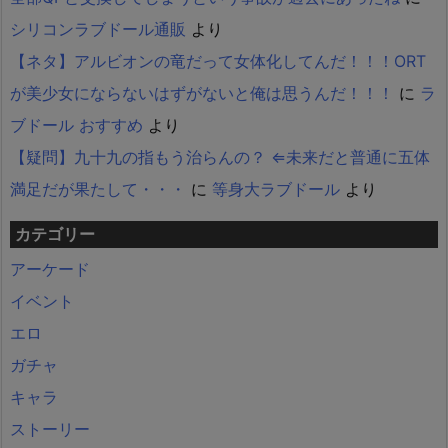
シリコンラブドール通販
より
【ネタ】アルビオンの竜だって女体化してんだ！！！ORT
が美少女にならないはずがないと俺は思うんだ！！！
に
ラ
ブドール おすすめ
より
【疑問】九十九の指もう治らんの？ ⇐未来だと普通に五体
満足だが果たして・・・
に
等身大ラブドール
より
カテゴリー
アーケード
イベント
エロ
ガチャ
キャラ
ストーリー