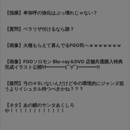
【指摘】卑弥呼の強化はぶっ壊れじゃない？
【質問】ベラリザ付けるなら誰？
【画像】火種もらえて喜んでるFGO民へｗｗｗｗｗｗｗ
【画像】FGOソロモン Blu-ray＆DVD 店舗共通購入特典
完成イラスト公開ｷﾀ━━━━(ﾟ∀ﾟ)━━━━!!
【疑問】弓の☆5いないんだけど今の環境的にジャンヌ狙
うよりイシュタル待つべきかね？？？
【ネタ】あの鯖のサンタあくしろ
や！！！！！！！！！！！！