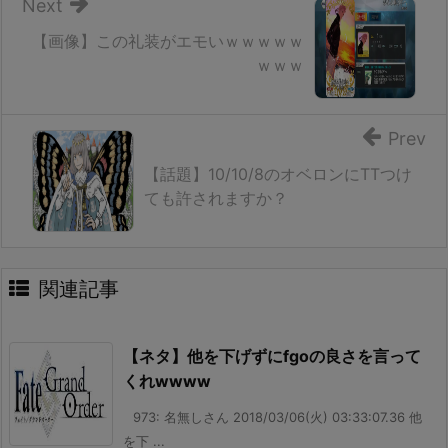
Next
【画像】この礼装がエモいｗｗｗｗｗ
ｗｗｗ
Prev
【話題】10/10/8のオベロンにTTつけ
ても許されますか？
関連記事
【ネタ】他を下げずにfgoの良さを言って
くれwwww
973: 名無しさん 2018/03/06(火) 03:33:07.36 他
を下 ...