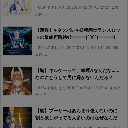
689: 名無しさん 2020/01/02(木) 00:21:24.278
人気 ...
【朗報】※ネタバレ※妖精騎士ランスロッ
トの最終再臨絵ｷﾀ━━━(ﾟ∀ﾟ)━━━!!
224: 名無しさん 2021/07/14(水) 20:44:04.295
最終 ...
【鯖】キルケーって、幸運Aなんだな……
なのにどうして男に縁がないんだろ？
886: 名無しさん 2019/10/17(木) 19:32:41 キルケ
ーって ...
【鯖】プーサーはあんまり強くないのに
割と欲しがってる人多いのはなぜなんだ