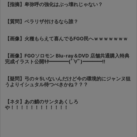
【指摘】卑弥呼の強化はぶっ壊れじゃない？
【質問】ベラリザ付けるなら誰？
【画像】火種もらえて喜んでるFGO民へｗｗｗｗｗｗｗ
【画像】FGOソロモン Blu-ray＆DVD 店舗共通購入特典
完成イラスト公開ｷﾀ━━━━(ﾟ∀ﾟ)━━━━!!
【疑問】弓の☆5いないんだけど今の環境的にジャンヌ狙
うよりイシュタル待つべきかね？？？
【ネタ】あの鯖のサンタあくしろ
や！！！！！！！！！！！！