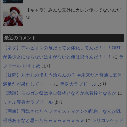
【キャラ】みんな意外にカレン使ってないんだ
な
最近のコメント
【ネタ】アルビオンの竜だって女体化してんだ！！！ORT
が美少女にならないはずがないと俺は思うんだ！！！
に
ラ
ブドール おすすめ
より
【疑問】九十九の指もう治らんの？ ⇐未来だと普通に五体
満足だが果たして・・・
に
等身大ラブドール
より
【話題】モルガン祭はネロ祭枠となるか水着枠となるか
に
リアル等身大ラブドール
より
【画像】再臨されたヘファイスティオンの配色、なんか既
視感あるなと思ったらｗｗｗｗｗｗｗｗ
に
シリコンヘッド