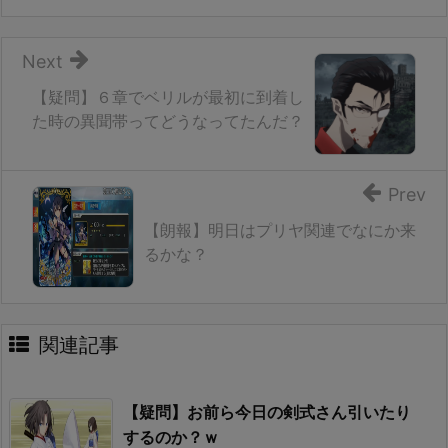
Next
【疑問】６章でベリルが最初に到着し
た時の異聞帯ってどうなってたんだ？
Prev
【朗報】明日はプリヤ関連でなにか来
るかな？
関連記事
【疑問】お前ら今日の剣式さん引いたり
するのか？ｗ