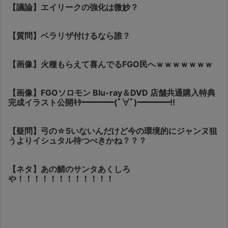
【議論】エイリークの強化は微妙？
【質問】ベラリザ付けるなら誰？
【画像】火種もらえて喜んでるFGO民へｗｗｗｗｗｗｗ
【画像】FGOソロモン Blu-ray＆DVD 店舗共通購入特典
完成イラスト公開ｷﾀ━━━━(ﾟ∀ﾟ)━━━━!!
【疑問】弓の☆5いないんだけど今の環境的にジャンヌ狙
うよりイシュタル待つべきかね？？？
【ネタ】あの鯖のサンタあくしろ
や！！！！！！！！！！！！