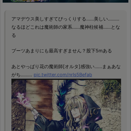
アマデウス美しすぎてびっくりする……美しい………
なるほどこれは魔術師の家系……魔神柱候補……とな
る
ブーツあまりにも最高すぎません？股下5mある
あとやっぱり花の魔術師[オルタ]感強い……まぁあな
がち………
pic.twitter.com/nrIs5Befab