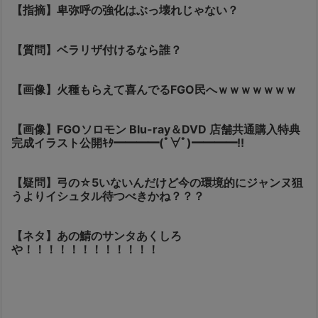
【指摘】卑弥呼の強化はぶっ壊れじゃない？
【質問】ベラリザ付けるなら誰？
【画像】火種もらえて喜んでるFGO民へｗｗｗｗｗｗｗ
【画像】FGOソロモン Blu-ray＆DVD 店舗共通購入特典
完成イラスト公開ｷﾀ━━━━(ﾟ∀ﾟ)━━━━!!
【疑問】弓の☆5いないんだけど今の環境的にジャンヌ狙
うよりイシュタル待つべきかね？？？
【ネタ】あの鯖のサンタあくしろ
や！！！！！！！！！！！！