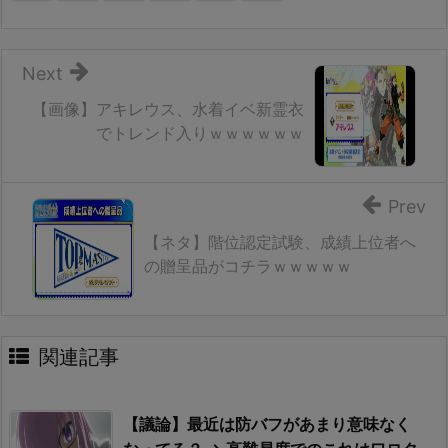
Next
【画像】アキレウス、水着イベ新霊衣
でトレンド入りｗｗｗｗｗｗ
Prev
【ネタ】階位認定試験、成績上位者へ
の贈呈品がコチラｗｗｗｗｗ
関連記事
【議論】最近は防バフがあまり意味なく